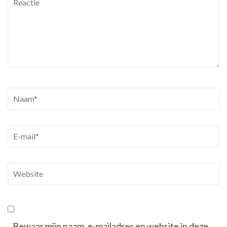
Reactie
Naam
*
E-
mail
*
Website
Bewaar mijn naam, e-mailadres en website in deze