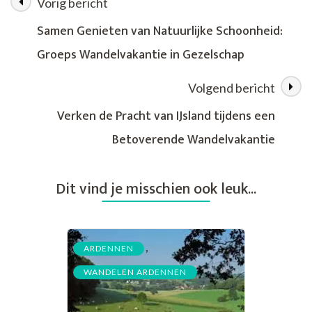
Vorig bericht
Berichtnavigatie
de
Ardennen
Samen Genieten van Natuurlijke Schoonheid:
tijdens
Groeps Wandelvakantie in Gezelschap
een
Wandelvakantie
Volgend bericht
Verken de Pracht van IJsland tijdens een
Betoverende Wandelvakantie
Dit vind je misschien ook leuk...
,
ARDENNEN
WANDELEN ARDENNEN