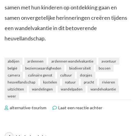
samen met hun kinderen op ontdekking gaan en
samen onvergetelijke herinneringen creëren tijdens
een wandelvakantie in dit betoverende
heuvellandschap.
abdijen
ardennen
ardennen wandelvakantie
avontuur
belgië
bezienswaardigheden
biodiversiteit
bossen
camera
culinaire genot
cultuur
dorpjes
heuvellandschap
kastelen
natuur
pracht
rivieren
uitzichten
wandelingen
wandelpaden
wandelvakantie
weer
op
alternative-tourism
Laat een reactie achter
Verken
de
Schoonheid
van