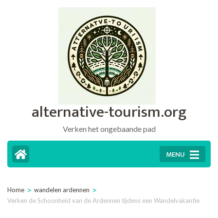
Ga
naar
inhoud
(druk
op
Enter)
alternative-tourism.org
Verken het ongebaande pad
MENU
>
>
Home
wandelen ardennen
Verken de Schoonheid van de Ardennen tijdens een Wandelvakantie