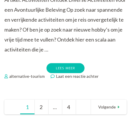
een Avontuurlijke Beleving Op zoek naar spannende
en verrijkende activiteiten om je reis onvergetelijk te
maken? Of ben je op zoek naar nieuwe hobby’s om je
vrije tijd mee te vullen? Ontdek hier een scala aan
activiteiten die je …
LEES MEER
op
alternative-tourism
Laat een reactie achter
Ontdek
Diverse
Avontuurlijke
Activiteiten
Berichtnavigatie
1
Pagina
2
Pagina
…
4
Pagina
voor
Volgende
een
Verrijkende
Beleving