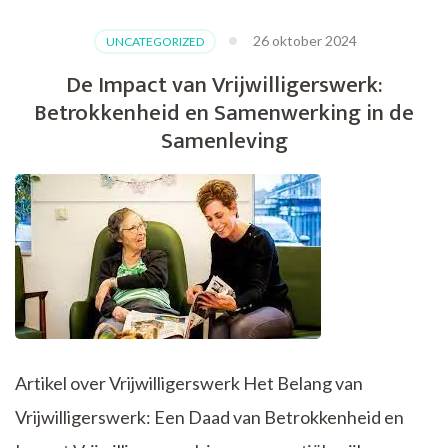
en
Avontuur:
26 oktober 2024
UNCATEGORIZED
Ontdek
de
De Impact van Vrijwilligerswerk:
Magie
Betrokkenheid en Samenwerking in de
van
Cruises
Samenleving
Artikel over Vrijwilligerswerk Het Belang van
Vrijwilligerswerk: Een Daad van Betrokkenheid en