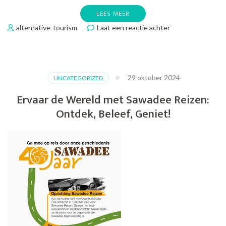
LEES MEER
op
alternative-tourism
Laat een reactie achter
De
Betovering
van
Cruises:
29 oktober 2024
UNCATEGORIZED
Ontdek
de
Ervaar de Wereld met Sawadee Reizen:
Wereld
Ontdek, Beleef, Geniet!
op
een
Unieke
Manier