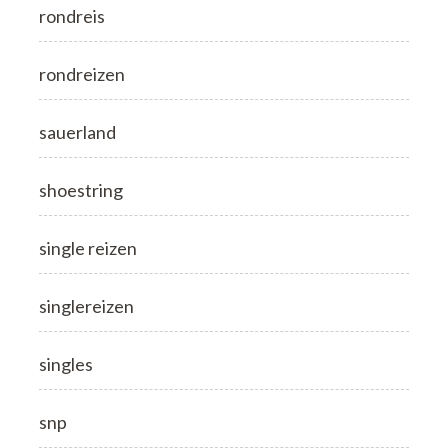
rondreis
rondreizen
sauerland
shoestring
single reizen
singlereizen
singles
snp