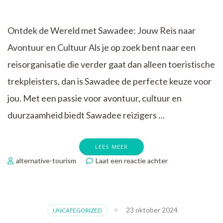
Ontdek de Wereld met Sawadee: Jouw Reis naar
Avontuur en Cultuur Als je op zoek bent naar een
reisorganisatie die verder gaat dan alleen toeristische
trekpleisters, dan is Sawadee de perfecte keuze voor
jou. Met een passie voor avontuur, cultuur en
duurzaamheid biedt Sawadee reizigers …
LEES MEER
op
alternative-tourism
Laat een reactie achter
Ervaar
Avontuur
en
Cultuur
23 oktober 2024
UNCATEGORIZED
met
Sawadee: