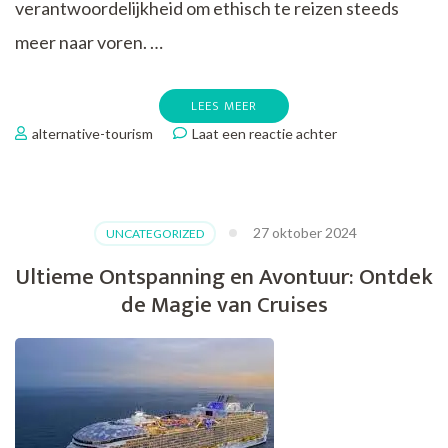
verantwoordelijkheid om ethisch te reizen steeds
meer naar voren. …
LEES MEER
op
alternative-tourism
Laat een reactie achter
De
Waarde
van
Ethisch
27 oktober 2024
UNCATEGORIZED
Toerisme:
Een
Ultieme Ontspanning en Avontuur: Ontdek
Duurzame
de Magie van Cruises
Reiservaring