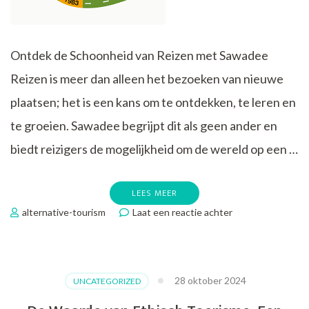
Ontdek de Schoonheid van Reizen met Sawadee
Reizen is meer dan alleen het bezoeken van nieuwe
plaatsen; het is een kans om te ontdekken, te leren en
te groeien. Sawadee begrijpt dit als geen ander en
biedt reizigers de mogelijkheid om de wereld op een …
LEES MEER
op
alternative-tourism
Laat een reactie achter
Ervaar
de
Wereld
met
28 oktober 2024
UNCATEGORIZED
Sawadee
Reizen: