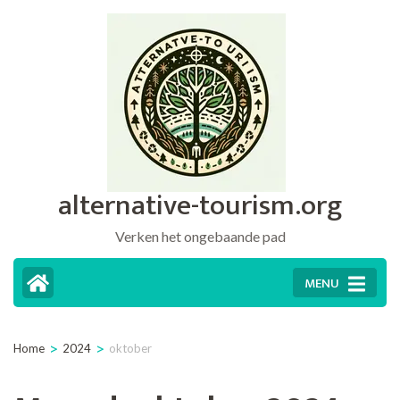
Ga
naar
inhoud
(druk
op
Enter)
alternative-tourism.org
Verken het ongebaande pad
MENU
>
>
Home
2024
oktober