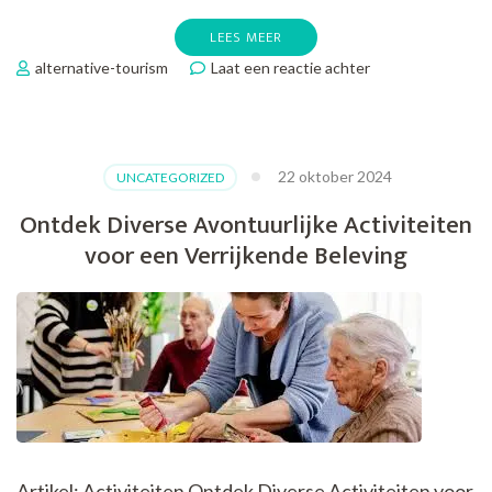
LEES MEER
op
alternative-tourism
Laat een reactie achter
Ontdek
de
Magie
van
22 oktober 2024
UNCATEGORIZED
Cruises:
Geniet
Ontdek Diverse Avontuurlijke Activiteiten
van
voor een Verrijkende Beleving
een
Luxe
Cruisevakantie
op
Zee!
Artikel: Activiteiten Ontdek Diverse Activiteiten voor