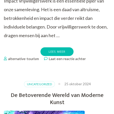
Impact Vrijwilligerswerk is een essentiële pijler van
onze samenleving. Het is een daad van altruïsme,
betrokkenheid en impact die verder reikt dan
individuele belangen. Door vrijwilligerswerk te doen,
dragen mensen bij aan het …
LEES MEER
op
alternative-tourism
Laat een reactie achter
De
Impact
van
Vrijwilligerswerk:
25 oktober 2024
UNCATEGORIZED
Betrokkenheid
en
De Betoverende Wereld van Moderne
Samenwerking
Kunst
in
de
Samenleving