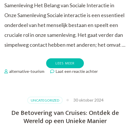
Samenleving Het Belang van Sociale Interactie in
Onze Samenleving Sociale interactie is een essentieel
onderdeel van het menselijk bestaan en speelt een
cruciale rol in onze samenleving. Het gaat verder dan
simpelweg contact hebben met anderen; het omvat …
LEES MEER
op
alternative-tourism
Laat een reactie achter
De
Impact
van
Sociale
30 oktober 2024
UNCATEGORIZED
Media
op
De Betovering van Cruises: Ontdek de
Onze
Wereld op een Unieke Manier
Samenleving