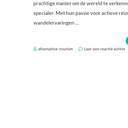
prachtige manier om de wereld te verkenn
specialer. Met hun passie voor actieve reiz
wandelervaringen …
o
alternative-tourism
Laat een reactie achter
V
d
W
T
V
m
T
A
W