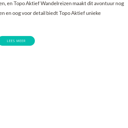
en, en Topo Aktief Wandelreizen maakt dit avontuur nog
en en oog voor detail biedt Topo Aktief unieke
LEES MEER
p
erken
e
ereld
e
oet
et
opo
ktief
andelreizen