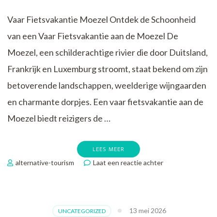
Vaar Fietsvakantie Moezel Ontdek de Schoonheid
van een Vaar Fietsvakantie aan de Moezel De
Moezel, een schilderachtige rivier die door Duitsland,
Frankrijk en Luxemburg stroomt, staat bekend om zijn
betoverende landschappen, weelderige wijngaarden
en charmante dorpjes. Een vaar fietsvakantie aan de
Moezel biedt reizigers de …
LEES MEER
op
alternative-tourism
Laat een reactie achter
Ervaar
de
Betovering
van
13 mei 2026
UNCATEGORIZED
een