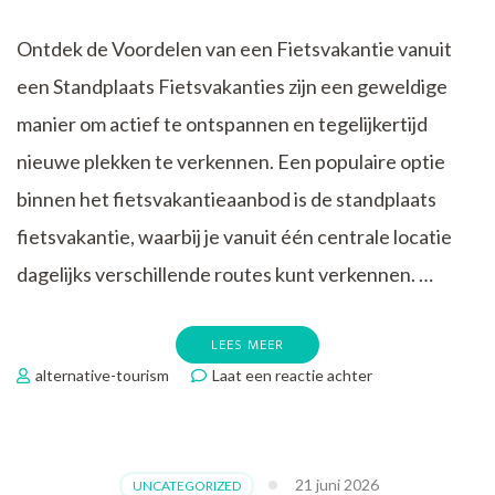
Ontdek de Voordelen van een Fietsvakantie vanuit
een Standplaats Fietsvakanties zijn een geweldige
manier om actief te ontspannen en tegelijkertijd
nieuwe plekken te verkennen. Een populaire optie
binnen het fietsvakantieaanbod is de standplaats
fietsvakantie, waarbij je vanuit één centrale locatie
dagelijks verschillende routes kunt verkennen. …
LEES MEER
op
alternative-tourism
Laat een reactie achter
Ontdek
de
Voordelen
van
21 juni 2026
UNCATEGORIZED
een