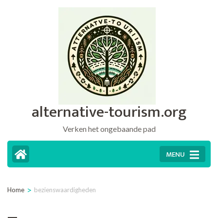
Ga
naar
inhoud
(druk
op
Enter)
alternative-tourism.org
Verken het ongebaande pad
MENU
>
Home
bezienswaardigheden