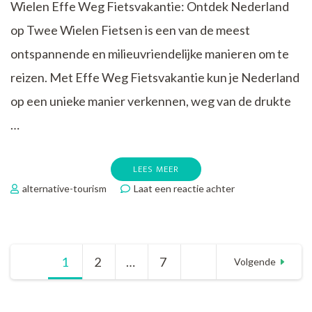
Wielen Effe Weg Fietsvakantie: Ontdek Nederland
op Twee Wielen Fietsen is een van de meest
ontspannende en milieuvriendelijke manieren om te
reizen. Met Effe Weg Fietsvakantie kun je Nederland
op een unieke manier verkennen, weg van de drukte
…
LEES MEER
op
alternative-tourism
Laat een reactie achter
Ontdek
Nederland
op
Twee
Berichtnavigatie
1
Pagina
2
Pagina
…
7
Pagina
Wielen
Volgende
met
Effe
Weg