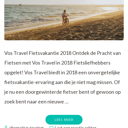
Vos Travel Fietsvakantie 2018 Ontdek de Pracht van
Fietsen met Vos Travel in 2018 Fietsliefhebbers
opgelet! Vos Travel biedt in 2018 een onvergetelijke
fietsvakantie-ervaring aan die je niet mag missen. Of
je nu een doorgewinterde fietser bent of gewoon op
zoek bent naar een nieuwe …
LEES MEER
op
alternative-tourism
Laat een reactie achter