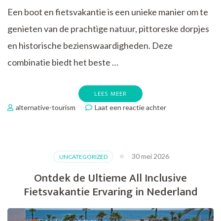
Een boot en fietsvakantie is een unieke manier om te
genieten van de prachtige natuur, pittoreske dorpjes
en historische bezienswaardigheden. Deze
combinatie biedt het beste …
LEES MEER
op
alternative-tourism
Laat een reactie achter
Ontdek
de
Perfecte
Combinatie
30 mei 2026
UNCATEGORIZED
van
Ontspanning
Ontdek de Ultieme All Inclusive
en
Fietsvakantie Ervaring in Nederland
Avontuur:
Boot
en
Fietsvakantie