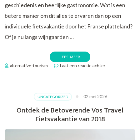
geschiedenis en heerlijke gastronomie. Wat is een
betere manier om dit alles te ervaren dan op een
individuele fietsvakantie door het Franse platteland?
Of je nu langs wijngaarden …
LEES MEER
op
alternative-tourism
Laat een reactie achter
Ontdek
Frankrijk
op
een
02 mei 2026
UNCATEGORIZED
Individuele
Fietsvakantie
Ontdek de Betoverende Vos Travel
Fietsvakantie van 2018