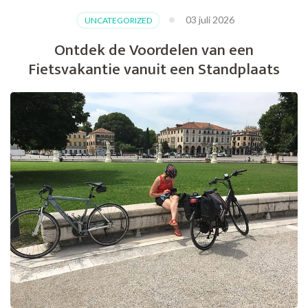
van
03 juli 2026
UNCATEGORIZED
de
Sierra
Ontdek de Voordelen van een
Nevada
Fietsvakantie vanuit een Standplaats
tijdens
een
Fietsvakantie
in
Spanje