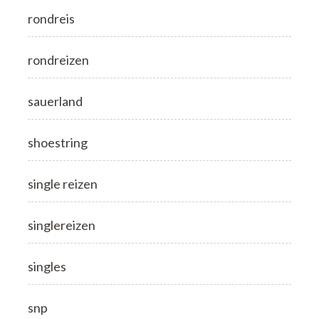
rondreis
rondreizen
sauerland
shoestring
single reizen
singlereizen
singles
snp