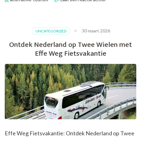
Ontdek
de
Betoverende
Vos
30 maart 2026
UNCATEGORIZED
Travel
Fietsvakantie
Ontdek Nederland op Twee Wielen met
van
Effe Weg Fietsvakantie
2018
Effe Weg Fietsvakantie: Ontdek Nederland op Twee