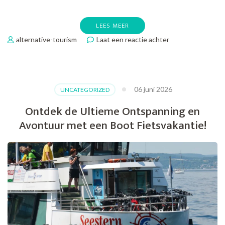
LEES MEER
op
alternative-tourism
Laat een reactie achter
Ontdek
de
Vrijheid
van
06 juni 2026
UNCATEGORIZED
een
Standplaats
Ontdek de Ultieme Ontspanning en
Fietsvakantie
Avontuur met een Boot Fietsvakantie!