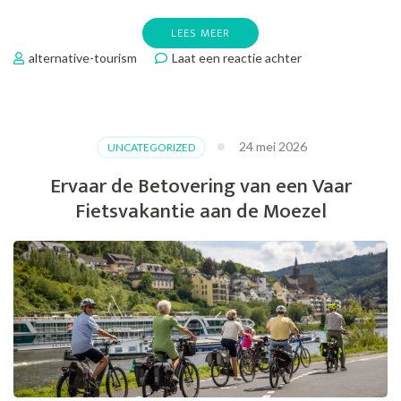
LEES MEER
op
alternative-tourism
Laat een reactie achter
Ontdek
de
Ultieme
All
24 mei 2026
UNCATEGORIZED
Inclusive
Fietsvakantie
Ervaar de Betovering van een Vaar
Ervaring
Fietsvakantie aan de Moezel
in
Nederland