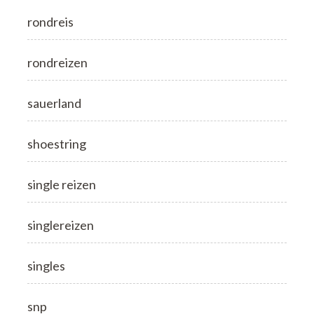
rondreis
rondreizen
sauerland
shoestring
single reizen
singlereizen
singles
snp