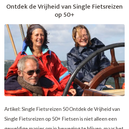
met
Ontdek de Vrijheid van Single Fietsreizen
Kras
op 50+
Artikel: Single Fietsreizen 50 Ontdek de Vrijheid van
Single Fietsreizen op 50+ Fietsen is niet alleen een
geweldige manier om in beweging te blijven, maar het