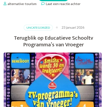
op
alternative-tourism
Laat een reactie achter
Ultiem
Genieten:
Senioren
Wandelvakantie
23 januari 2026
UNCATEGORIZED
in
de
Terugblik op Educatieve Schooltv
Natuur
Programma’s van Vroeger