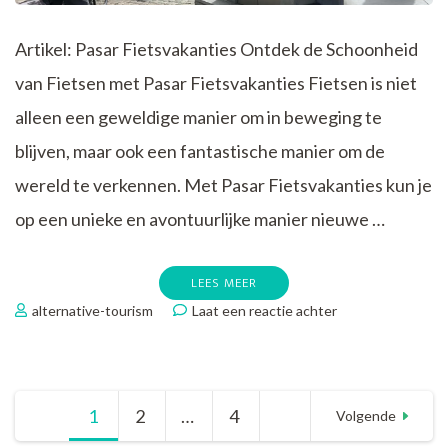
Artikel: Pasar Fietsvakanties Ontdek de Schoonheid
van Fietsen met Pasar Fietsvakanties Fietsen is niet
alleen een geweldige manier om in beweging te
blijven, maar ook een fantastische manier om de
wereld te verkennen. Met Pasar Fietsvakanties kun je
op een unieke en avontuurlijke manier nieuwe …
LEES MEER
op
alternative-tourism
Laat een reactie achter
Ontdek
de
Wereld
op
Berichtnavigatie
1
Pagina
2
Pagina
…
4
Pagina
Twee
Volgende
Wielen