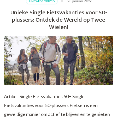
28 januari 2026
UNCATEGORIZED
Single
Groeps
Unieke Single Fietsvakanties voor 50-
Fietsreizen
plussers: Ontdek de Wereld op Twee
met
Gelijkgestemde
Wielen!
Avonturiers
Artikel: Single Fietsvakanties 50+ Single
Fietsvakanties voor 50-plussers Fietsen is een
geweldige manier om actief te blijven en te genieten