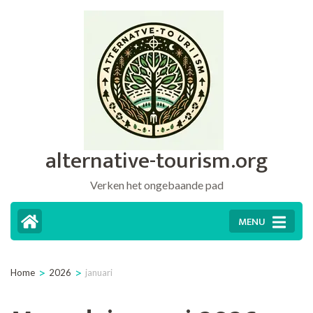
Ga
naar
inhoud
(druk
op
Enter)
alternative-tourism.org
Verken het ongebaande pad
MENU
>
>
Home
2026
januari