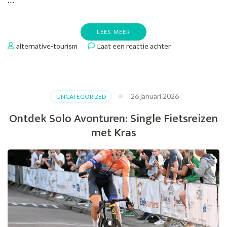
LEES MEER
op
alternative-tourism
Laat een reactie achter
Ontdek
Nederland
op
Twee
26 januari 2026
UNCATEGORIZED
Wielen
met
Ontdek Solo Avonturen: Single Fietsreizen
een
met Kras
Single
Fietsvakantie
van
Kras