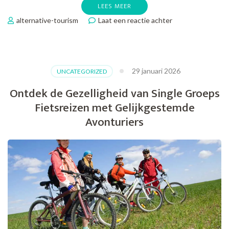
LEES MEER
op
alternative-tourism
Laat een reactie achter
Ontdek
de
Vrijheid
van
29 januari 2026
UNCATEGORIZED
Single
Reizen
Ontdek de Gezelligheid van Single Groeps
Fietsvakanties
Fietsreizen met Gelijkgestemde
Avonturiers