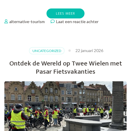
LEES MEER
op
alternative-tourism
Laat een reactie achter
Terugblik
op
Educatieve
Schooltv
22 januari 2026
UNCATEGORIZED
Programma’s
van
Ontdek de Wereld op Twee Wielen met
Vroeger
Pasar Fietsvakanties