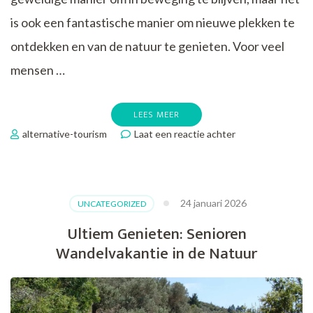
is ook een fantastische manier om nieuwe plekken te
ontdekken en van de natuur te genieten. Voor veel
mensen …
LEES MEER
op
alternative-tourism
Laat een reactie achter
Ontdek
de
Vrijheid
van
24 januari 2026
UNCATEGORIZED
Single
Fietsreizen
Ultiem Genieten: Senioren
op
Wandelvakantie in de Natuur
50+