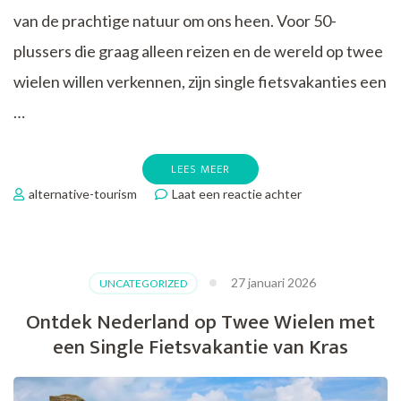
van de prachtige natuur om ons heen. Voor 50-
plussers die graag alleen reizen en de wereld op twee
wielen willen verkennen, zijn single fietsvakanties een
…
LEES MEER
op
alternative-tourism
Laat een reactie achter
Unieke
Single
Fietsvakanties
voor
27 januari 2026
UNCATEGORIZED
50-
plussers:
Ontdek Nederland op Twee Wielen met
Ontdek
een Single Fietsvakantie van Kras
de
Wereld
op
Twee