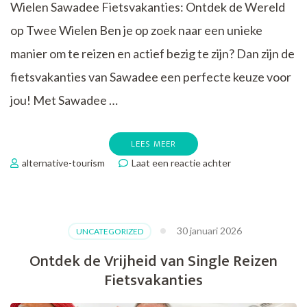
Wielen Sawadee Fietsvakanties: Ontdek de Wereld
op Twee Wielen Ben je op zoek naar een unieke
manier om te reizen en actief bezig te zijn? Dan zijn de
fietsvakanties van Sawadee een perfecte keuze voor
jou! Met Sawadee …
LEES MEER
op
alternative-tourism
Laat een reactie achter
Ontdek
de
Wereld
op
30 januari 2026
UNCATEGORIZED
Twee
Wielen
Ontdek de Vrijheid van Single Reizen
met
Fietsvakanties
Sawadee
Fietsvakanties