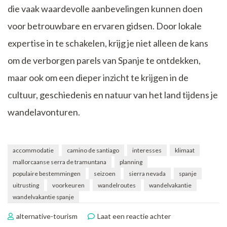
die vaak waardevolle aanbevelingen kunnen doen
voor betrouwbare en ervaren gidsen. Door lokale
expertise in te schakelen, krijg je niet alleen de kans
om de verborgen parels van Spanje te ontdekken,
maar ook om een dieper inzicht te krijgen in de
cultuur, geschiedenis en natuur van het land tijdens je
wandelavonturen.
accommodatie
camino de santiago
interesses
klimaat
mallorcaanse serra de tramuntana
planning
populaire bestemmingen
seizoen
sierra nevada
spanje
uitrusting
voorkeuren
wandelroutes
wandelvakantie
wandelvakantie spanje
op
alternative-tourism
Laat een reactie achter
Verken