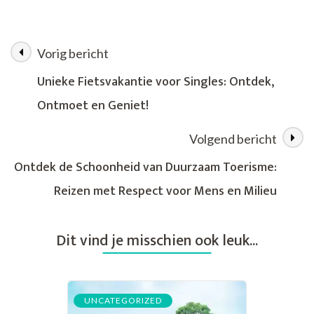
de
Schoonheid
van
Vorig bericht
Berichtnavigatie
een
Wandelvakantie
Unieke Fietsvakantie voor Singles: Ontdek,
in
Ontmoet en Geniet!
Spanje
Volgend bericht
Ontdek de Schoonheid van Duurzaam Toerisme:
Reizen met Respect voor Mens en Milieu
Dit vind je misschien ook leuk...
UNCATEGORIZED