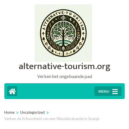
Ga
naar
inhoud
(druk
op
Enter)
alternative-tourism.org
Verken het ongebaande pad
MENU
>
>
Home
Uncategorized
Verken de Schoonheid van een Wandelvakantie in Spanje