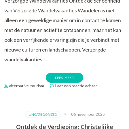
Verzorgde Wandelvakanties Ontdek de Schoonheid
van Verzorgde Wandelvakanties Wandelen is niet
alleen een geweldige manier om in contact te komen
met de natuur en actief te ontspannen, maar het kan
ook een verrijkende ervaring zijn die je verbindt met
nieuwe culturen en landschappen. Verzorgde
wandelvakanties …
LEES MEER
op
alternative-tourism
Laat een reactie achter
Ontdek
de
Schoonheid
van
06 november 2025
UNCATEGORIZED
Verzorgde
Wandelvakanties
Ontdek de Verdieping: Christelijke