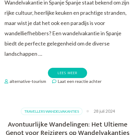
Wandelvakantie in Spanje Spanje staat bekend om zijn
rijke cultuur, heerlijke keuken en prachtige stranden,
maar wist je dat het ook een paradijs is voor
wandelliefhebbers? Een wandelvakantie in Spanje
biedt de perfecte gelegenheid om de diverse
landschappen …
LEES MEER
op
alternative-tourism
Laat een reactie achter
Verken
de
Schoonheid
van
28 juli 2024
TRAVELLERS WANDELVAKANTIES
een
Wandelvakantie
Avontuurlijke Wandelingen: Het Ultieme
in
Genot voor Reizigers op Wandelvakanties
Spanje