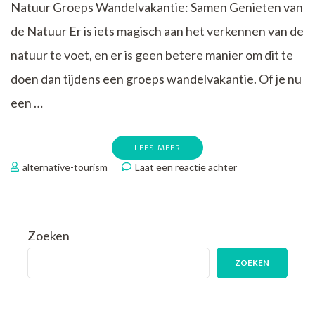
Natuur Groeps Wandelvakantie: Samen Genieten van
de Natuur Er is iets magisch aan het verkennen van de
natuur te voet, en er is geen betere manier om dit te
doen dan tijdens een groeps wandelvakantie. Of je nu
een …
LEES MEER
op
alternative-tourism
Laat een reactie achter
Samen
Genieten
van
Natuurlijke
Zoeken
Schoonheid:
Groeps
ZOEKEN
Wandelvakantie
in
Gezelschap