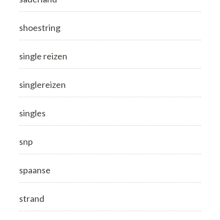
shoestring
single reizen
singlereizen
singles
snp
spaanse
strand