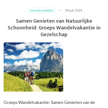
Avontuur:
De
04 juli 2024
UNCATEGORIZED
Magie
van
Samen Genieten van Natuurlijke
een
Schoonheid: Groeps Wandelvakantie in
Wandelvakantie
in
Gezelschap
Groep
Groeps Wandelvakantie: Samen Genieten van de