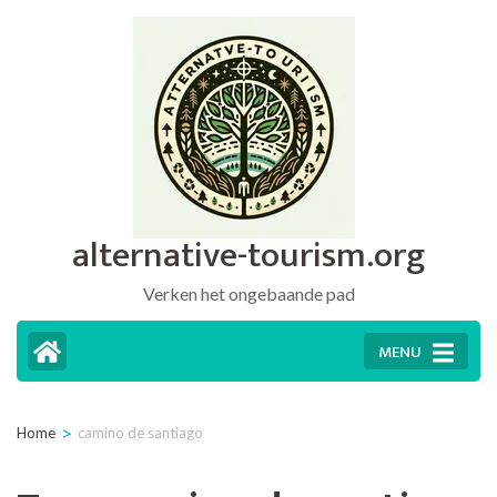
Ga
naar
inhoud
(druk
op
Enter)
alternative-tourism.org
Verken het ongebaande pad
MENU
>
Home
camino de santiago