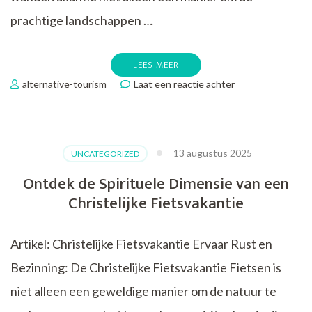
prachtige landschappen …
LEES MEER
op
alternative-tourism
Laat een reactie achter
Ontdek
de
Verdieping:
Christelijke
13 augustus 2025
UNCATEGORIZED
Wandelvakantie
voor
Ontdek de Spirituele Dimensie van een
de
Christelijke Fietsvakantie
Ziel
Artikel: Christelijke Fietsvakantie Ervaar Rust en
Bezinning: De Christelijke Fietsvakantie Fietsen is
niet alleen een geweldige manier om de natuur te