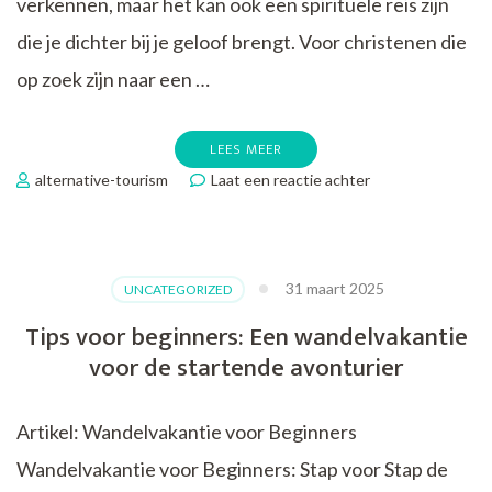
verkennen, maar het kan ook een spirituele reis zijn
die je dichter bij je geloof brengt. Voor christenen die
op zoek zijn naar een …
LEES MEER
op
alternative-tourism
Laat een reactie achter
Ontdek
de
Spirituele
Dimensie
31 maart 2025
UNCATEGORIZED
van
een
Tips voor beginners: Een wandelvakantie
Christelijke
voor de startende avonturier
Fietsvakantie
Artikel: Wandelvakantie voor Beginners
Wandelvakantie voor Beginners: Stap voor Stap de