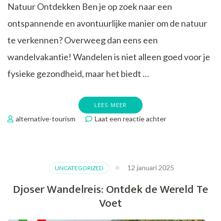
Natuur Ontdekken Ben je op zoek naar een
ontspannende en avontuurlijke manier om de natuur
te verkennen? Overweeg dan eens een
wandelvakantie! Wandelen is niet alleen goed voor je
fysieke gezondheid, maar het biedt …
LEES MEER
op
alternative-tourism
Laat een reactie achter
Tips
voor
beginners:
Een
12 januari 2025
UNCATEGORIZED
wandelvakantie
voor
Djoser Wandelreis: Ontdek de Wereld Te
de
Voet
startende
avonturier