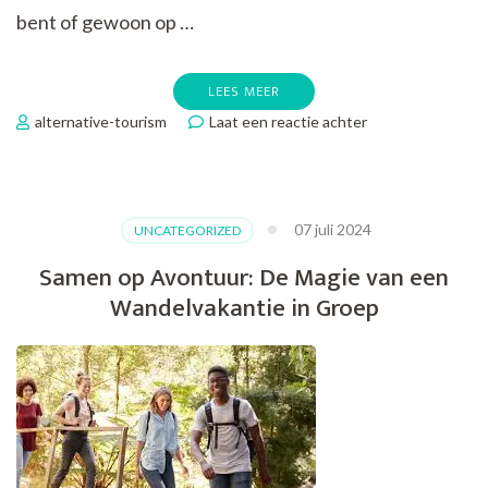
bent of gewoon op …
LEES MEER
op
alternative-tourism
Laat een reactie achter
Avontuurlijke
Wandelingen:
Het
Ultieme
07 juli 2024
UNCATEGORIZED
Genot
voor
Samen op Avontuur: De Magie van een
Reizigers
Wandelvakantie in Groep
op
Wandelvakanties