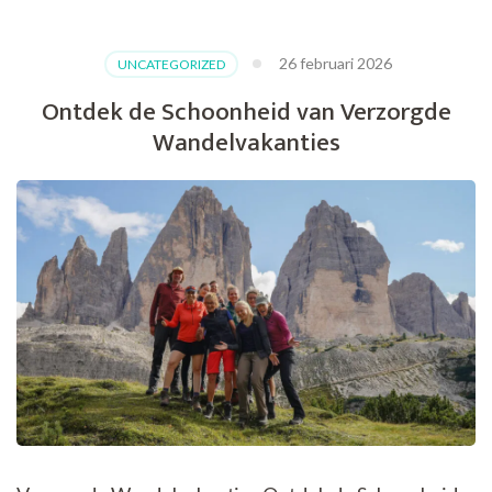
Beste
Wandelvakanties:
26 februari 2026
UNCATEGORIZED
Adembenemend
Routes
Ontdek de Schoonheid van Verzorgde
om
Wandelvakanties
Te
Voet
te
Verkennen