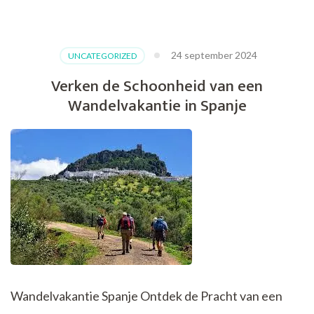
Wandelreis:
Ontdek
de
24 september 2024
UNCATEGORIZED
Wereld
Te
Verken de Schoonheid van een
Voet
Wandelvakantie in Spanje
Wandelvakantie Spanje Ontdek de Pracht van een