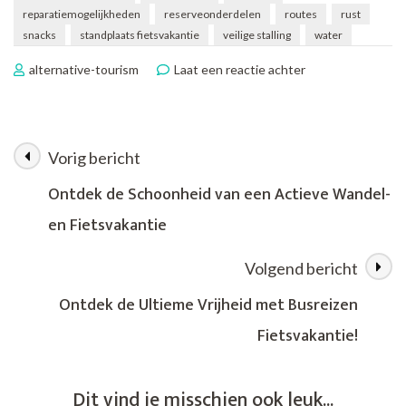
reparatiemogelijkheden
reserveonderdelen
routes
rust
snacks
standplaats fietsvakantie
veilige stalling
water
op
alternative-tourism
Laat een reactie achter
Ontdek
de
Vrijheid
van
Vorig bericht
Berichtnavigatie
een
Standplaats
Ontdek de Schoonheid van een Actieve Wandel-
Fietsvakantie
en Fietsvakantie
Volgend bericht
Ontdek de Ultieme Vrijheid met Busreizen
Fietsvakantie!
Dit vind je misschien ook leuk...