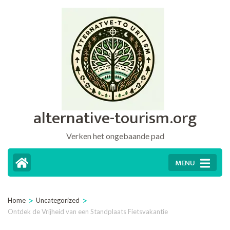
Ga
naar
inhoud
(druk
op
Enter)
alternative-tourism.org
Verken het ongebaande pad
MENU
>
>
Home
Uncategorized
Ontdek de Vrijheid van een Standplaats Fietsvakantie