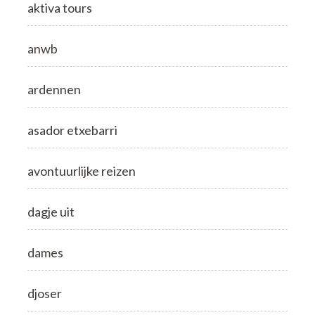
aktiva tours
anwb
ardennen
asador etxebarri
avontuurlijke reizen
dagje uit
dames
djoser