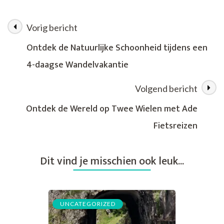
Wereld
op
Vorig bericht
Berichtnavigatie
Twee
Wielen:
Ontdek de Natuurlijke Schoonheid tijdens een
Sportieve
4-daagse Wandelvakantie
Fietsvakanties
voor
Avontuurlijke
Volgend bericht
Fietsliefhebbers
Ontdek de Wereld op Twee Wielen met Ade
Fietsreizen
Dit vind je misschien ook leuk...
UNCATEGORIZED