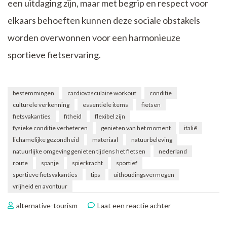
een uitdaging zijn, maar met begrip en respect voor
elkaars behoeften kunnen deze sociale obstakels
worden overwonnen voor een harmonieuze
sportieve fietservaring.
bestemmingen
cardiovasculaire workout
conditie
culturele verkenning
essentiële items
fietsen
fietsvakanties
fitheid
flexibel zijn
fysieke conditie verbeteren
genieten van het moment
italië
lichamelijke gezondheid
materiaal
natuurbeleving
natuurlijke omgeving genieten tijdens het fietsen
nederland
route
spanje
spierkracht
sportief
sportieve fietsvakanties
tips
uithoudingsvermogen
vrijheid en avontuur
op
alternative-tourism
Laat een reactie achter
Ontdek
de