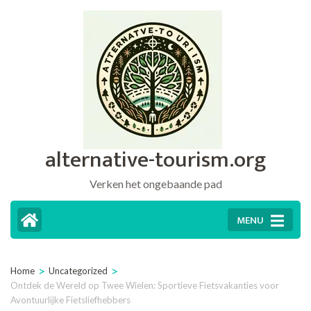
Ga
naar
inhoud
(druk
op
Enter)
alternative-tourism.org
Verken het ongebaande pad
MENU
>
>
Home
Uncategorized
Ontdek de Wereld op Twee Wielen: Sportieve Fietsvakanties voor
Avontuurlijke Fietsliefhebbers