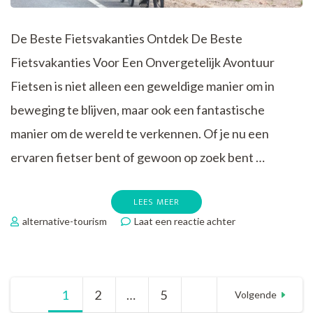
De Beste Fietsvakanties Ontdek De Beste
Fietsvakanties Voor Een Onvergetelijk Avontuur
Fietsen is niet alleen een geweldige manier om in
beweging te blijven, maar ook een fantastische
manier om de wereld te verkennen. Of je nu een
ervaren fietser bent of gewoon op zoek bent …
LEES MEER
op
alternative-tourism
Laat een reactie achter
Ontdek
De
Beste
Fietsvakanties
Berichtnavigatie
1
Pagina
2
Pagina
…
5
Pagina
Voor
Volgende
Een