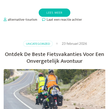
LEES MEER
op
alternative-tourism
Laat een reactie achter
Ontdek
de
Diversiteit
van
23 februari 2026
UNCATEGORIZED
Govaka
Fietsvakanties!
Ontdek De Beste Fietsvakanties Voor Een
Onvergetelijk Avontuur