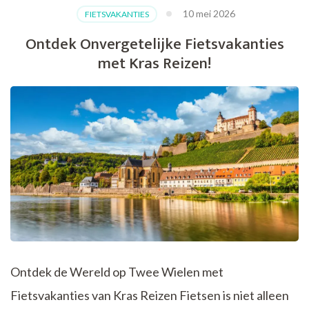
met
10 mei 2026
FIETSVAKANTIES
Fred
Rompelberg
Ontdek Onvergetelijke Fietsvakanties
Fietsvakanties
met Kras Reizen!
Ontdek de Wereld op Twee Wielen met
Fietsvakanties van Kras Reizen Fietsen is niet alleen