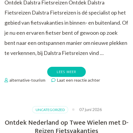
Ontdek Dalstra Fietsreizen Ontdek Dalstra
Fietsreizen Dalstra Fietsreizen is dé specialist op het
gebied van fietsvakanties in binnen- en buitenland. Of
je nu een ervaren fietser bent of gewoon op zoek
bent naar een ontspannen manier om nieuwe plekken
te verkennen, bij Dalstra Fietsreizen vind …
LEES MEER
op
alternative-tourism
Laat een reactie achter
Ontdek
Fietsavonturen
met
www.dalstra-
07 juni 2026
UNCATEGORIZED
fietsreizen.nl
Ontdek Nederland op Twee Wielen met D-
Reizen Fietsvakanties