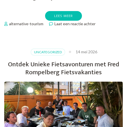
LEES MEER
op
alternative-tourism
Laat een reactie achter
Ontdek
Nederland
op
Twee
14 mei 2026
UNCATEGORIZED
Wielen
met
Ontdek Unieke Fietsavonturen met Fred
D-
Rompelberg Fietsvakanties
Reizen
Fietsvakanties