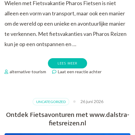
Wielen met Fietsvakantie Pharos Fietsen is niet
alleen een vorm van transport, maar ook een manier
om de wereld op een unieke en avontuurlijke manier
te verkennen. Met fietsvakanties van Pharos Reizen
kun je op een ontspannen en …
LEES MEER
op
alternative-tourism
Laat een reactie achter
Fietsvakantie
Pharos:
Ontdek
de
26 juni 2026
UNCATEGORIZED
Wereld
op
Ontdek Fietsavonturen met www.dalstra-
Twee
fietsreizen.nl
Wielen