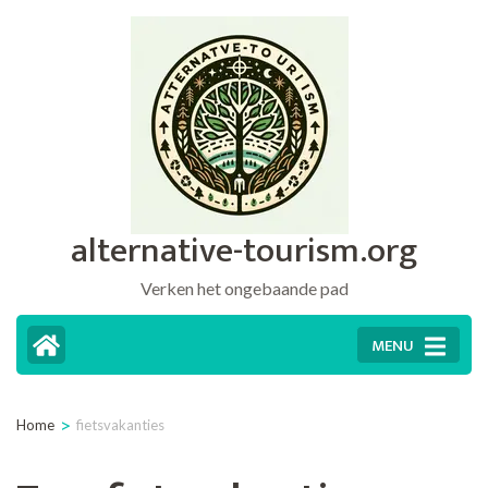
Ga
naar
inhoud
(druk
op
Enter)
alternative-tourism.org
Verken het ongebaande pad
MENU
>
Home
fietsvakanties