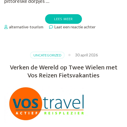
pittoreske dorpjes …
LEES MEER
op
alternative-tourism
Laat een reactie achter
Ontdek
Nederland
op
Twee
30 april 2026
UNCATEGORIZED
Wielen
met
Verken de Wereld op Twee Wielen met
Fital
Vos Reizen Fietsvakanties
Fietsvakanties
2018