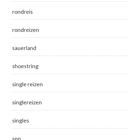
rondreis
rondreizen
sauerland
shoestring
single reizen
singlereizen
singles
snp