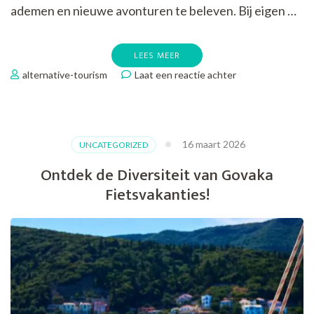
ademen en nieuwe avonturen te beleven. Bij eigen …
LEES MEER
op
alternative-tourism
Laat een reactie achter
Ontdek
Unieke
Avonturen
met
16 maart 2026
UNCATEGORIZED
Eigen
Wijze
Ontdek de Diversiteit van Govaka
Fietsvakanties
Fietsvakanties!