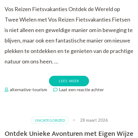
Vos Reizen Fietsvakanties Ontdek de Wereld op
Twee Wielen met Vos Reizen Fietsvakanties Fietsen
is niet alleen een geweldige manier om in beweging te
blijven, maar ook een fantastische manier om nieuwe
plekken te ontdekken en te genieten van de prachtige
natuur om ons heen. …
LEES MEER
op
alternative-tourism
Laat een reactie achter
Verken
de
Wereld
op
28 maart 2026
UNCATEGORIZED
Twee
Wielen
Ontdek Unieke Avonturen met Eigen Wijze
met