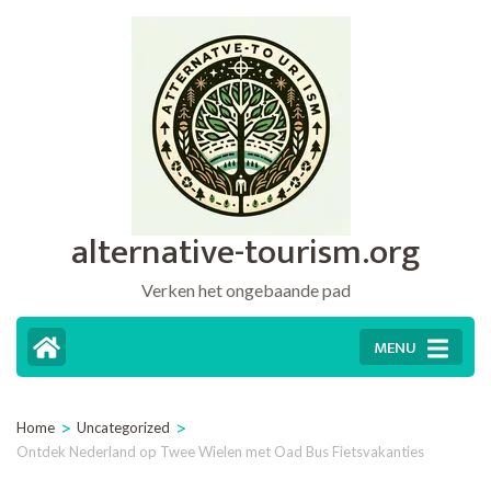
Ga
naar
inhoud
(druk
op
Enter)
alternative-tourism.org
Verken het ongebaande pad
MENU
>
>
Home
Uncategorized
Ontdek Nederland op Twee Wielen met Oad Bus Fietsvakanties