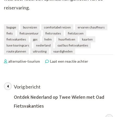
reiservaring.
bagage
busreizen
comfortabel reizen
ervaren chauffeurs
fiets
fietsavontuur
fietsroutes
fietstassen
fietsvakanties
gps
helm
huurfietsen
kaarten
luxe touringcars
nederland
oad bus fietsvakanties
route plannen
uitrusting
vaardigheden
op
alternative-tourism
Laat een reactie achter
Ontdek
Nederland
op
Twee
Vorig bericht
Berichtnavigatie
Wielen
met
Ontdek Nederland op Twee Wielen met Oad
Oad
Fietsvakanties
Bus
Fietsvakanties