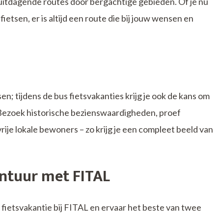
uitdagende routes door bergachtige gebieden. Of je nu
ietsen, er is altijd een route die bij jouw wensen en
sen; tijdens de bus fietsvakanties krijg je ook de kans om
 Bezoek historische bezienswaardigheden, proef
ije lokale bewoners – zo krijg je een compleet beeld van
ntuur met FITAL
 fietsvakantie bij FITAL en ervaar het beste van twee