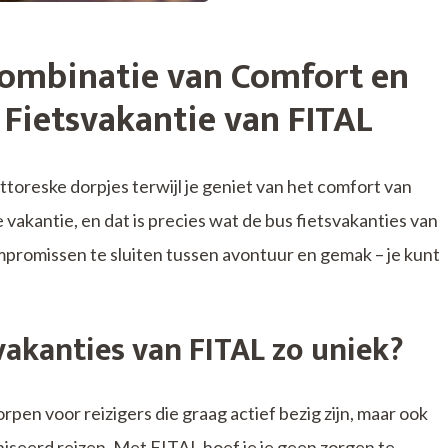
Combinatie van Comfort en
Fietsvakantie van FITAL
toreske dorpjes terwijl je geniet van het comfort van
e vakantie, en dat is precies wat de bus fietsvakanties van
promissen te sluiten tussen avontuur en gemak – je kunt
vakanties van FITAL zo uniek?
pen voor reizigers die graag actief bezig zijn, maar ook
iseerd reizen. Met FITAL hoef je je geen zorgen te