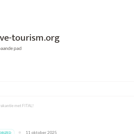
ive-tourism.org
baande pad
vakantie met FITAL!
11 oktober 2025
RIZED