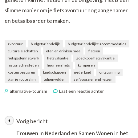
slimme manier om je fietsavontuur nog aangenamer
en betaalbaarder te maken.
avontuur
budgetvriendelijk
budgetvriendelijke accommodaties
culturele schatten
eten en drinken mee
fietsen
fietspadennetwerk
fietsvakantie
goedkope fietsvakantie
historische steden
huur een fiets
kamperen
kosten besparen
landschappen
nederland
ontspanning
plan je route slim
tulpenvelden
zelfvoorzienend reizen
op
alternative-tourism
Laat een reactie achter
Voordelige
Fietsvakantie:
Ontdek
Nederland
Vorig bericht
Berichtnavigatie
op
Twee
Trouwen in Nederland en Samen Wonen in het
Wielen