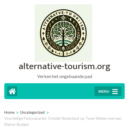
Ga
naar
inhoud
(druk
op
Enter)
alternative-tourism.org
Verken het ongebaande pad
MENU
>
>
Home
Uncategorized
Voordelige Fietsvakantie: Ontdek Nederland op Twee Wielen met een
Kleiner Budget