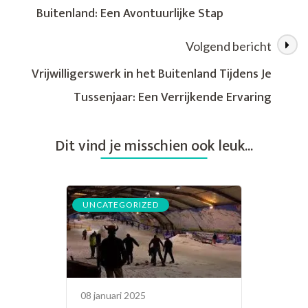
Buitenland: Een Avontuurlijke Stap
met
een
Kleiner
Volgend bericht
Budget
Vrijwilligerswerk in het Buitenland Tijdens Je
Tussenjaar: Een Verrijkende Ervaring
Dit vind je misschien ook leuk...
UNCATEGORIZED
08 januari 2025