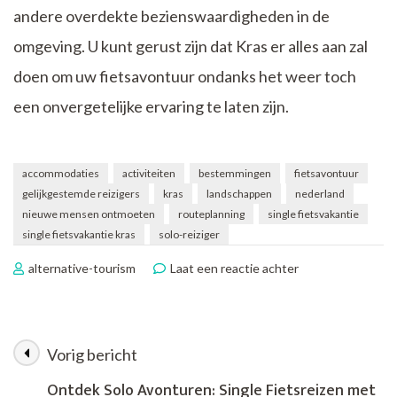
andere overdekte bezienswaardigheden in de
omgeving. U kunt gerust zijn dat Kras er alles aan zal
doen om uw fietsavontuur ondanks het weer toch
een onvergetelijke ervaring te laten zijn.
accommodaties
activiteiten
bestemmingen
fietsavontuur
gelijkgestemde reizigers
kras
landschappen
nederland
nieuwe mensen ontmoeten
routeplanning
single fietsvakantie
single fietsvakantie kras
solo-reiziger
op
alternative-tourism
Laat een reactie achter
Ontdek
Nederland
op
Twee
Vorig bericht
Berichtnavigatie
Wielen
met
Ontdek Solo Avonturen: Single Fietsreizen met