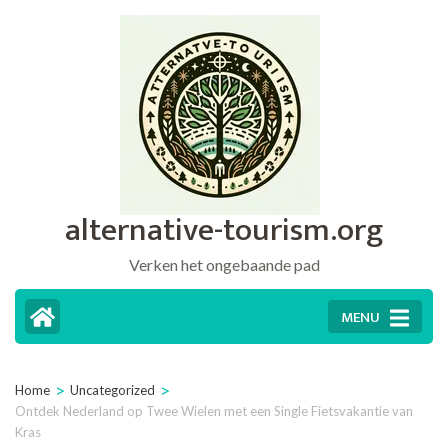
Ga
naar
inhoud
(druk
op
Enter)
alternative-tourism.org
Verken het ongebaande pad
MENU
>
>
Home
Uncategorized
Ontdek Nederland op Twee Wielen met een Single Fietsvakantie van
Kras