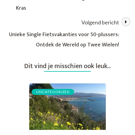
een
Kras
Single
Fietsvakantie
van
Volgend bericht
Kras
Unieke Single Fietsvakanties voor 50-plussers:
Ontdek de Wereld op Twee Wielen!
Dit vind je misschien ook leuk...
UNCATEGORIZED