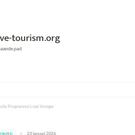
ive-tourism.org
baande pad
ooltv Programma’s van Vroeger
23 januari 2026
ORIZED