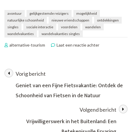
avontuur
gelijkgestemde reizigers
mogelijkheid
natuurlijke schoonheid
nieuwe vriendschappen
ontdekkingen
singles
sociale interactie
voordelen
wandelen
wandelvakanties
wandelvakanties singles
op
alternative-tourism
Laat een reactie achter
Wandelvakanties
voor
Singles:
Ontdek
Vorig bericht
Berichtnavigatie
de
Wereld
Geniet van een Fijne Fietsvakantie: Ontdek de
en
Schoonheid van Fietsen in de Natuur
Maak
Nieuwe
Vrienden
Volgend bericht
Vrijwilligerswerk in het Buitenland: Een
Betekenisvolle Ervaring