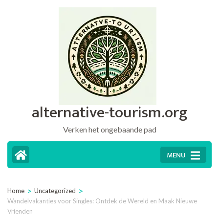
Ga
naar
inhoud
(druk
op
Enter)
alternative-tourism.org
Verken het ongebaande pad
MENU
>
>
Home
Uncategorized
Wandelvakanties voor Singles: Ontdek de Wereld en Maak Nieuwe
Vrienden