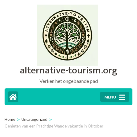
Ga
naar
inhoud
(druk
op
Enter)
alternative-tourism.org
Verken het ongebaande pad
MENU
>
>
Home
Uncategorized
Genieten van een Prachtige Wandelvakantie in Oktober