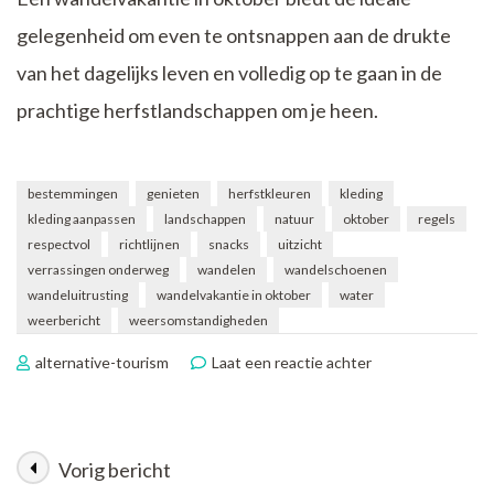
gelegenheid om even te ontsnappen aan de drukte
van het dagelijks leven en volledig op te gaan in de
prachtige herfstlandschappen om je heen.
bestemmingen
genieten
herfstkleuren
kleding
kleding aanpassen
landschappen
natuur
oktober
regels
respectvol
richtlijnen
snacks
uitzicht
verrassingen onderweg
wandelen
wandelschoenen
wandeluitrusting
wandelvakantie in oktober
water
weerbericht
weersomstandigheden
op
alternative-tourism
Laat een reactie achter
Genieten
van
een
Prachtige
Vorig bericht
Berichtnavigatie
Wandelvakantie