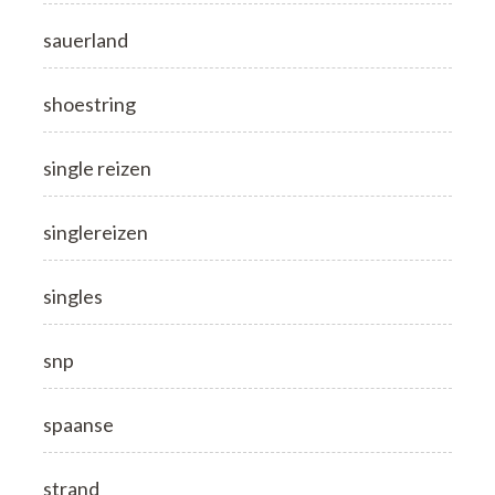
sauerland
shoestring
single reizen
singlereizen
singles
snp
spaanse
strand