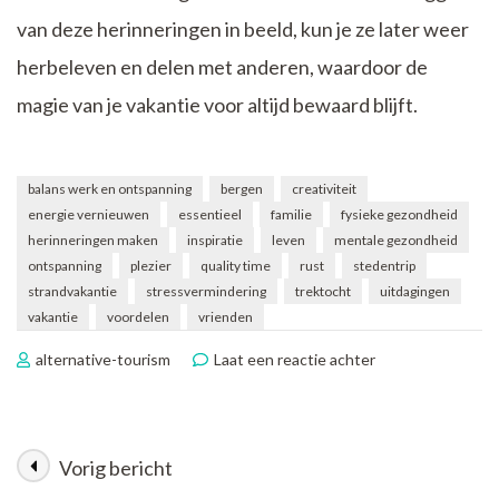
van deze herinneringen in beeld, kun je ze later weer
herbeleven en delen met anderen, waardoor de
magie van je vakantie voor altijd bewaard blijft.
balans werk en ontspanning
bergen
creativiteit
energie vernieuwen
essentieel
familie
fysieke gezondheid
herinneringen maken
inspiratie
leven
mentale gezondheid
ontspanning
plezier
quality time
rust
stedentrip
strandvakantie
stressvermindering
trektocht
uitdagingen
vakantie
voordelen
vrienden
op
alternative-tourism
Laat een reactie achter
De
Betekenis
en
Belang
Vorig bericht
Berichtnavigatie
van
Vakantie: