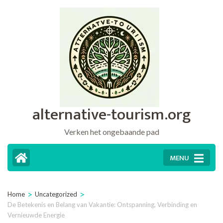
Ga
naar
inhoud
(druk
op
Enter)
alternative-tourism.org
Verken het ongebaande pad
MENU
>
>
Home
Uncategorized
De Betekenis en Belang van Vakantie: Ontspanning, Verbinding en
Vernieuwde Energie