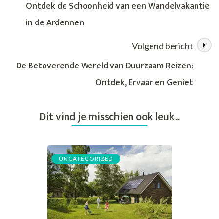
Ontdek de Schoonheid van een Wandelvakantie
Ontspanning,
in de Ardennen
Verbinding
en
Vernieuwde
Volgend bericht
Energie
De Betoverende Wereld van Duurzaam Reizen:
Ontdek, Ervaar en Geniet
Dit vind je misschien ook leuk...
UNCATEGORIZED