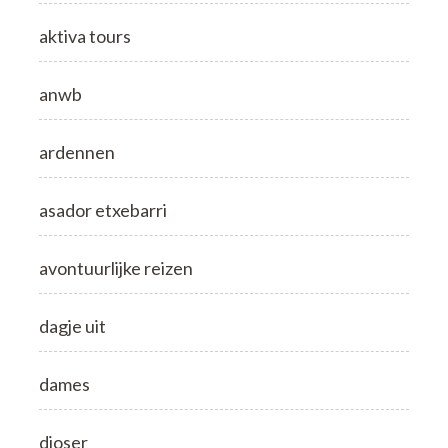
aktiva tours
anwb
ardennen
asador etxebarri
avontuurlijke reizen
dagje uit
dames
djoser