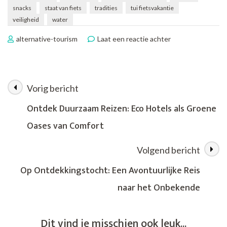
snacks
staat van fiets
tradities
tui fietsvakantie
veiligheid
water
op
alternative-tourism
Laat een reactie achter
Ontdek
Nederland
op
Twee
Vorig bericht
Berichtnavigatie
Wielen
met
Ontdek Duurzaam Reizen: Eco Hotels als Groene
TUI
Oases van Comfort
Fietsvakantie
Volgend bericht
Op Ontdekkingstocht: Een Avontuurlijke Reis
naar het Onbekende
Dit vind je misschien ook leuk...