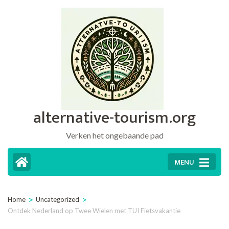
Ga
naar
inhoud
(druk
op
Enter)
alternative-tourism.org
Verken het ongebaande pad
MENU
>
>
Home
Uncategorized
Ontdek Nederland op Twee Wielen met TUI Fietsvakantie