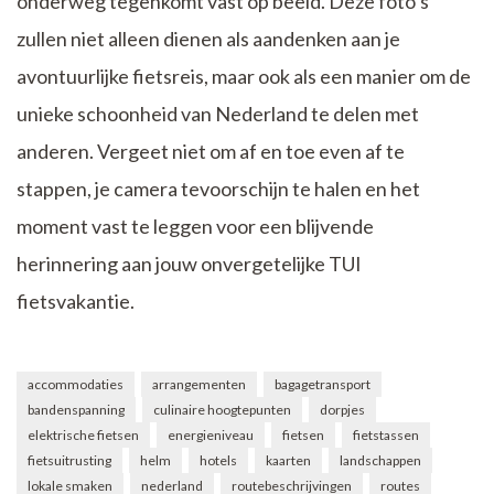
onderweg tegenkomt vast op beeld. Deze foto’s
zullen niet alleen dienen als aandenken aan je
avontuurlijke fietsreis, maar ook als een manier om de
unieke schoonheid van Nederland te delen met
anderen. Vergeet niet om af en toe even af te
stappen, je camera tevoorschijn te halen en het
moment vast te leggen voor een blijvende
herinnering aan jouw onvergetelijke TUI
fietsvakantie.
accommodaties
arrangementen
bagagetransport
bandenspanning
culinaire hoogtepunten
dorpjes
elektrische fietsen
energieniveau
fietsen
fietstassen
fietsuitrusting
helm
hotels
kaarten
landschappen
lokale smaken
nederland
routebeschrijvingen
routes