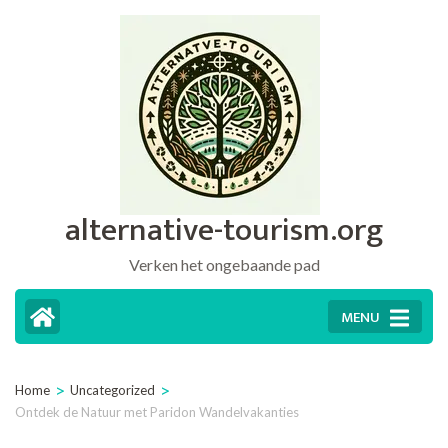
Ga
naar
inhoud
(druk
op
Enter)
alternative-tourism.org
Verken het ongebaande pad
MENU
>
>
Home
Uncategorized
Ontdek de Natuur met Paridon Wandelvakanties