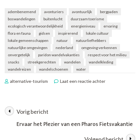
adembenemend
avonturiers
avontuurlijk
bergpaden
boswandelingen
buitenlucht
duurzaam toerisme
ecologisch verantwoordelijkheid
energieniveau
ervaring
flora en fauna
gidsen
inspirerend
lokale cultuur
lokale gemeenschappen
natuur
natuurliefhebbers
natuurlijke omgevingen
nederland
omgeving verkennen
onvergetelijk
paridon wandelvakanties
respect voor het milieu
snacks
streekgerechten
wandelen
wandelkleding
wandelreizen
wandelschoenen
water
op
alternative-tourism
Laat een reactie achter
Ontdek
de
Natuur
met
Vorig bericht
Berichtnavigatie
Paridon
Wandelvakanties
Ervaar het Plezier van een Pharos Fietsvakantie
Volgend bericht