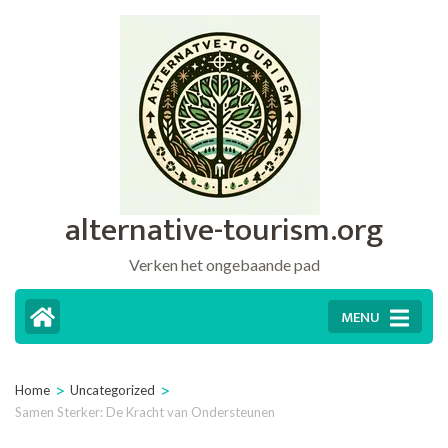
Ga
naar
inhoud
(druk
op
Enter)
alternative-tourism.org
Verken het ongebaande pad
MENU
>
>
Home
Uncategorized
Samen Sterker: De Kracht van Ondersteunen