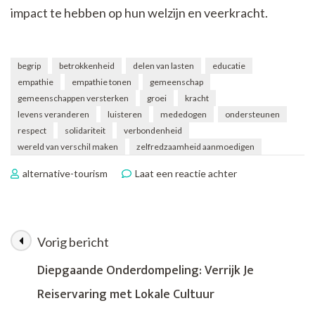
impact te hebben op hun welzijn en veerkracht.
begrip
betrokkenheid
delen van lasten
educatie
empathie
empathie tonen
gemeenschap
gemeenschappen versterken
groei
kracht
levens veranderen
luisteren
mededogen
ondersteunen
respect
solidariteit
verbondenheid
wereld van verschil maken
zelfredzaamheid aanmoedigen
op
alternative-tourism
Laat een reactie achter
Samen
Sterker:
De
Kracht
Vorig bericht
Berichtnavigatie
van
Ondersteunen
Diepgaande Onderdompeling: Verrijk Je
Reiservaring met Lokale Cultuur