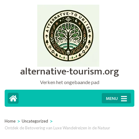
Ga
naar
inhoud
(druk
op
Enter)
alternative-tourism.org
Verken het ongebaande pad
MENU
>
>
Home
Uncategorized
Ontdek de Betovering van Luxe Wandelreizen in de Natuur