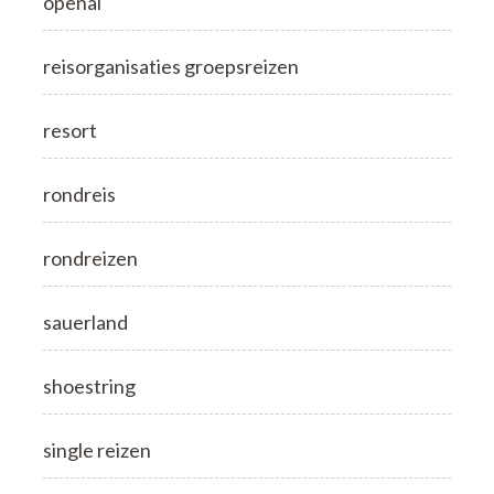
openai
reisorganisaties groepsreizen
resort
rondreis
rondreizen
sauerland
shoestring
single reizen