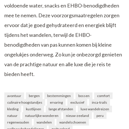
voldoende water, snacks en EHBO-benodigdheden
mee te nemen. Deze voorzorgsmaatregelen zorgen
ervoor dat je goed gehydrateerd en energiek blijft
tijdens het wandelen, terwijl de EHBO-
benodigdheden van pas kunnen komen bij kleine
ongelukjes onderweg. Zo kun je onbezorgd genieten
van de prachtige natuur en alle luxe die je reis te
bieden heeft.
avontuur
bergen
bestemmingen
bossen
comfort
culinaire hoogstandjes
ervaring
exclusief
inca-trails
kleding
kustlijnen
lange afstanden
luxe wandelreizen
natuur
natuurlijke wonderen
nieuw-zeeland
peru
regenwouden
wandelen
wandelschoenen
wellnessbehandelingen
zwitserland