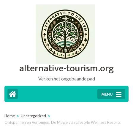
Ga
naar
inhoud
(druk
op
Enter)
alternative-tourism.org
Verken het ongebaande pad
MENU
>
>
Home
Uncategorized
Ontspannen en Verjongen: De Magie van Lifestyle Wellness Resorts