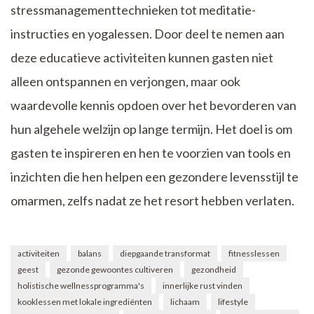
stressmanagementtechnieken tot meditatie-
instructies en yogalessen. Door deel te nemen aan
deze educatieve activiteiten kunnen gasten niet
alleen ontspannen en verjongen, maar ook
waardevolle kennis opdoen over het bevorderen van
hun algehele welzijn op lange termijn. Het doel is om
gasten te inspireren en hen te voorzien van tools en
inzichten die hen helpen een gezondere levensstijl te
omarmen, zelfs nadat ze het resort hebben verlaten.
activiteiten
balans
diepgaande transformat
fitnesslessen
geest
gezonde gewoontes cultiveren
gezondheid
holistische wellnessprogramma's
innerlijke rust vinden
kooklessen met lokale ingrediënten
lichaam
lifestyle