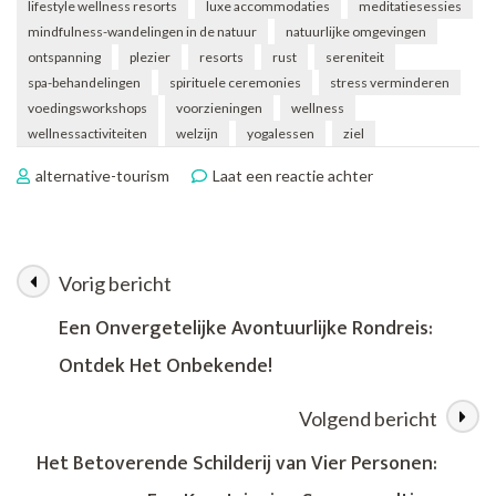
lifestyle wellness resorts
luxe accommodaties
meditatiesessies
mindfulness-wandelingen in de natuur
natuurlijke omgevingen
ontspanning
plezier
resorts
rust
sereniteit
spa-behandelingen
spirituele ceremonies
stress verminderen
voedingsworkshops
voorzieningen
wellness
wellnessactiviteiten
welzijn
yogalessen
ziel
op
alternative-tourism
Laat een reactie achter
Ontspannen
en
Verjongen:
De
Vorig bericht
Berichtnavigatie
Magie
van
Een Onvergetelijke Avontuurlijke Rondreis:
Lifestyle
Ontdek Het Onbekende!
Wellness
Resorts
Volgend bericht
Het Betoverende Schilderij van Vier Personen: