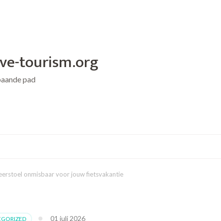
ive-tourism.org
baande pad
erstoel onmisbaar voor jouw fietsvakantie
01 juli 2026
EGORIZED