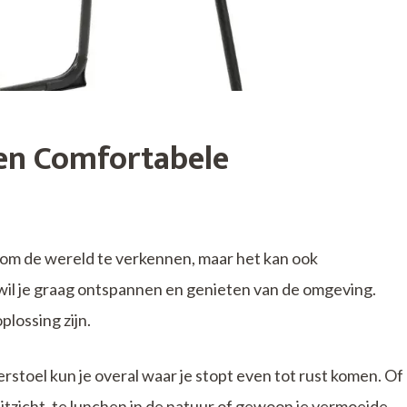
en Comfortabele
 om de wereld te verkennen, maar het kan ook
 wil je graag ontspannen en genieten van de omgeving.
lossing zijn.
toel kun je overal waar je stopt even tot rust komen. Of
uitzicht, te lunchen in de natuur of gewoon je vermoeide