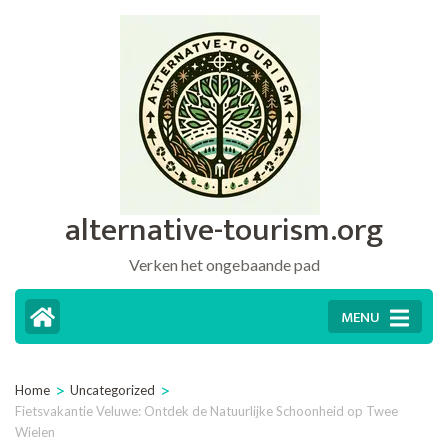
Ga
naar
inhoud
(druk
op
Enter)
alternative-tourism.org
Verken het ongebaande pad
MENU
>
>
Home
Uncategorized
Fietsvakantie Veluwe: Ontdek de Natuurlijke Schoonheid op Twee
Wielen