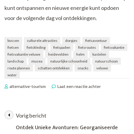
kunt ontspannen en nieuwe energie kunt opdoen
voor de volgende dag vol ontdekkingen.
bossen
culturele attracties
dorpjes
fietsavontuur
fietsen
fietskleding
fietspaden
fietsroutes
fietsvakantie
fietsvakantie veluwe
heidevelden
helm
kastelen
landschap
musea
natuurlijke schoonheid
natuurschoon
route plannen
schatten ontdekken
snacks
veluwe
water
op
alternative-tourism
Laat een reactie achter
Fietsvakantie
Veluwe:
Ontdek
de
Vorig bericht
Berichtnavigatie
Natuurlijke
Schoonheid
Ontdek Unieke Avonturen: Georganiseerde
op