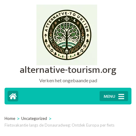
Ga
naar
inhoud
(druk
op
Enter)
alternative-tourism.org
Verken het ongebaande pad
MENU
>
>
Home
Uncategorized
Fietsvakantie langs de Donauradweg: Ontdek Europa per fiets