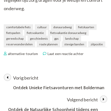
onderweg.
comfortabele fiets
cultuur
donauradweg
fietskaarten
fietspaden
fietsvakantie
fietsvakantie donauradweg
gereedschap
geschiedenis
gps
landschap
reserveonderdelen
route plannen
stevige banden
zitpositie
op
alternative-tourism
Laat een reactie achter
Fietsvakantie
langs
de
Donauradweg:
Vorig bericht
Berichtnavigatie
Ontdek
Europa
Ontdek Unieke Fietsavonturen met Bolderman
per
fiets
Volgend bericht
Ontdek de Natuurlijke Schoonheid tijdens een