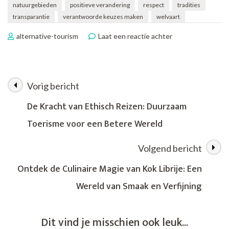
natuurgebieden
positieve verandering
respect
tradities
transparantie
verantwoorde keuzes maken
welvaart
op
alternative-tourism
Laat een reactie achter
Het
Belang
van
Ethisch
Vorig bericht
Berichtnavigatie
Reizen:
Respectvol
De Kracht van Ethisch Reizen: Duurzaam
Ontdekken
Toerisme voor een Betere Wereld
en
Duurzaam
Ervaren
Volgend bericht
Ontdek de Culinaire Magie van Kok Librije: Een
Wereld van Smaak en Verfijning
Dit vind je misschien ook leuk...