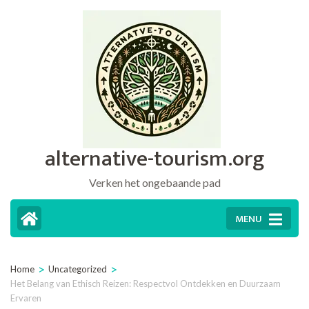
Ga
naar
inhoud
(druk
op
Enter)
alternative-tourism.org
Verken het ongebaande pad
MENU
>
>
Home
Uncategorized
Het Belang van Ethisch Reizen: Respectvol Ontdekken en Duurzaam
Ervaren