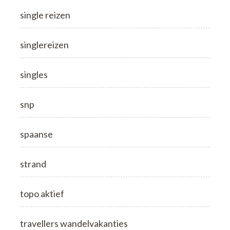
single reizen
singlereizen
singles
snp
spaanse
strand
topo aktief
travellers wandelvakanties