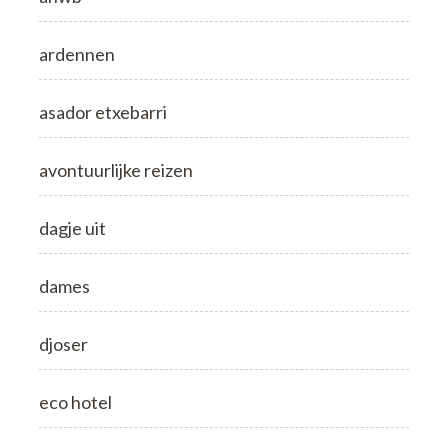
ardennen
asador etxebarri
avontuurlijke reizen
dagje uit
dames
djoser
eco hotel