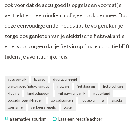
ook voor dat de accu goed is opgeladen voordat je
vertrekt en neem indien nodig een oplader mee. Door
deze eenvoudige onderhoudstips te volgen, kun je
zorgeloos genieten van je elektrische fietsvakantie
en ervoor zorgen dat je fiets in optimale conditie blijft
tijdens je avontuurlijke reis.
accu bereik
bagage
duurzaamheid
elektrische fietsvakanties
fietsen
fietstassen
fietstochten
kleding
landschappen
milieuvriendelijk
nederland
oplaadmogelijkheden
oplaadpunten
routeplanning
snacks
toerisme
verkeersregels
water
op
alternative-tourism
Laat een reactie achter
Ontdek
Duurzaam