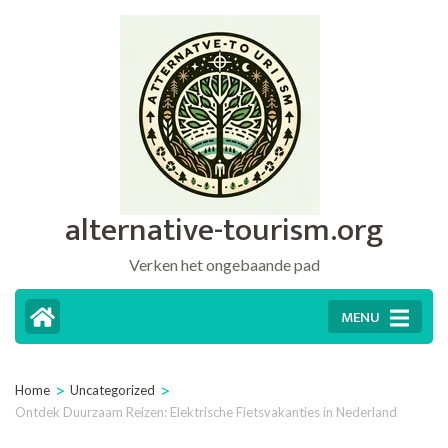
Ga
naar
inhoud
(druk
op
Enter)
alternative-tourism.org
Verken het ongebaande pad
MENU
>
>
Home
Uncategorized
Ontdek Duurzaam Reizen: Elektrische Fietsvakanties in Nederland