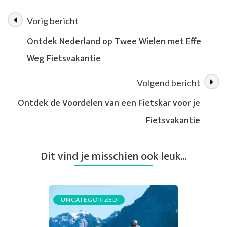
Reizen:
Elektrische
Vorig bericht
Berichtnavigatie
Fietsvakanties
in
Ontdek Nederland op Twee Wielen met Effe
Nederland
Weg Fietsvakantie
Volgend bericht
Ontdek de Voordelen van een Fietskar voor je
Fietsvakantie
Dit vind je misschien ook leuk...
UNCATEGORIZED