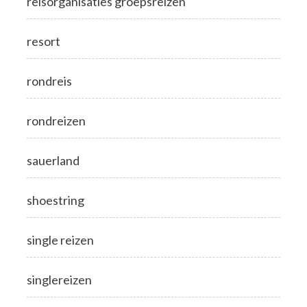
reisorganisaties groepsreizen
resort
rondreis
rondreizen
sauerland
shoestring
single reizen
singlereizen