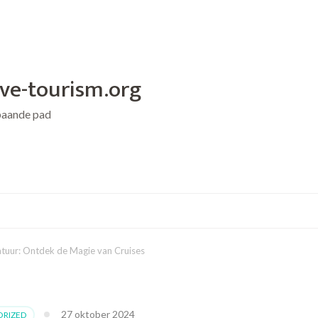
ive-tourism.org
baande pad
tuur: Ontdek de Magie van Cruises
27 oktober 2024
RIZED