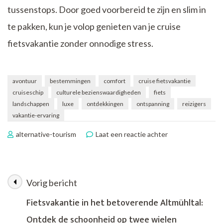
tussenstops. Door goed voorbereid te zijn en slim in
te pakken, kun je volop genieten van je cruise
fietsvakantie zonder onnodige stress.
avontuur
bestemmingen
comfort
cruise fietsvakantie
cruiseschip
culturele bezienswaardigheden
fiets
landschappen
luxe
ontdekkingen
ontspanning
reizigers
vakantie-ervaring
op
alternative-tourism
Laat een reactie achter
Ontdek
de
Ultieme
Cruise
Vorig bericht
Berichtnavigatie
Fietsvakantie-
ervaring:
Fietsvakantie in het betoverende Altmühltal:
Luxe,
Ontdek de schoonheid op twee wielen
Avontuur