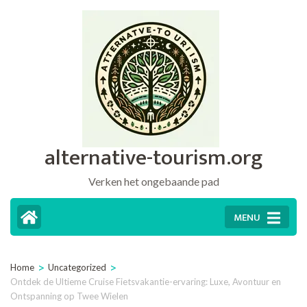
Ga
naar
inhoud
(druk
op
Enter)
alternative-tourism.org
Verken het ongebaande pad
MENU
>
>
Home
Uncategorized
Ontdek de Ultieme Cruise Fietsvakantie-ervaring: Luxe, Avontuur en
Ontspanning op Twee Wielen