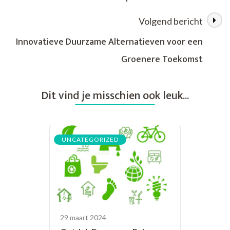
en
Ontspanning
Volgend bericht
op
Twee
Innovatieve Duurzame Alternatieven voor een
Wielen
Groenere Toekomst
Dit vind je misschien ook leuk...
UNCATEGORIZED
29 maart 2024