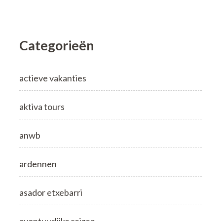
Categorieën
actieve vakanties
aktiva tours
anwb
ardennen
asador etxebarri
avontuurlijke reizen