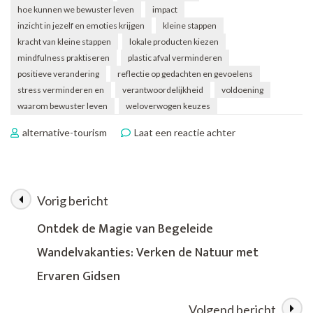
hoe kunnen we bewuster leven
impact
inzicht in jezelf en emoties krijgen
kleine stappen
kracht van kleine stappen
lokale producten kiezen
mindfulness praktiseren
plastic afval verminderen
positieve verandering
reflectie op gedachten en gevoelens
stress verminderen en
verantwoordelijkheid
voldoening
waarom bewuster leven
weloverwogen keuzes
op
alternative-tourism
Laat een reactie achter
Stap
voor
Stap
Bewuster
Vorig bericht
Berichtnavigatie
Leven:
Kleine
Ontdek de Magie van Begeleide
Veranderingen,
Wandelvakanties: Verken de Natuur met
Grote
Impact
Ervaren Gidsen
Volgend bericht