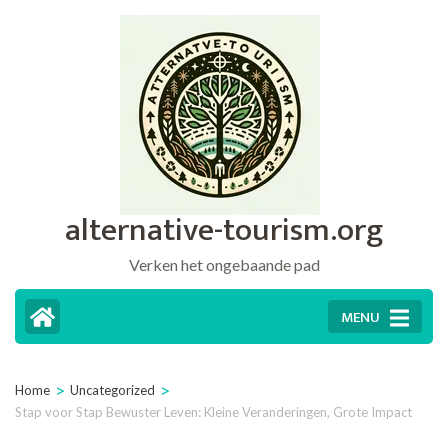
Ga
naar
inhoud
(druk
op
Enter)
alternative-tourism.org
Verken het ongebaande pad
MENU
>
>
Home
Uncategorized
Stap voor Stap Bewuster Leven: Kleine Veranderingen, Grote Impact