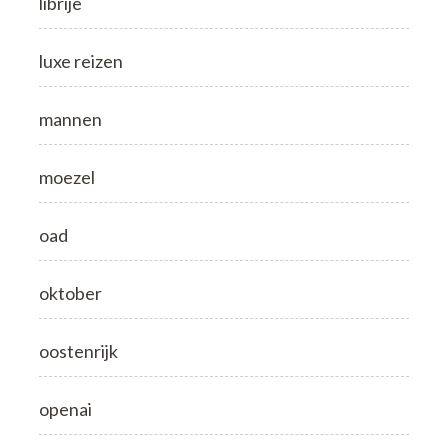
librije
luxe reizen
mannen
moezel
oad
oktober
oostenrijk
openai