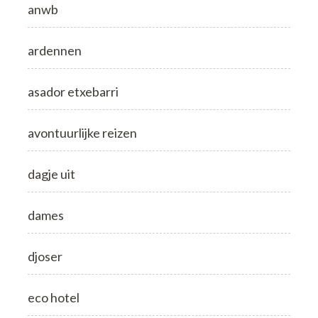
anwb
ardennen
asador etxebarri
avontuurlijke reizen
dagje uit
dames
djoser
eco hotel