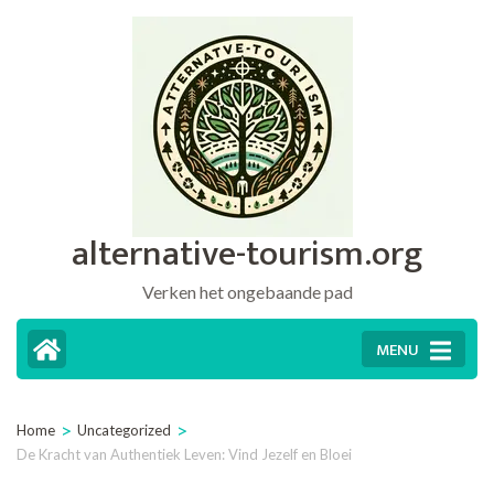
Ga
naar
inhoud
(druk
op
Enter)
alternative-tourism.org
Verken het ongebaande pad
MENU
>
>
Home
Uncategorized
De Kracht van Authentiek Leven: Vind Jezelf en Bloei