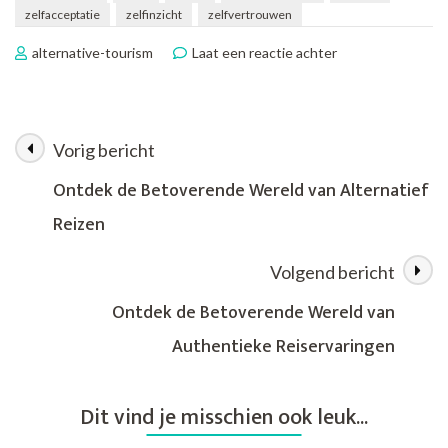
zelfacceptatie
zelfinzicht
zelfvertrouwen
op
alternative-tourism
Laat een reactie achter
De
Kracht
van
Authentiek
Vorig bericht
Berichtnavigatie
Leven:
Vind
Ontdek de Betoverende Wereld van Alternatief
Jezelf
Reizen
en
Bloei
Volgend bericht
Ontdek de Betoverende Wereld van
Authentieke Reiservaringen
Dit vind je misschien ook leuk...