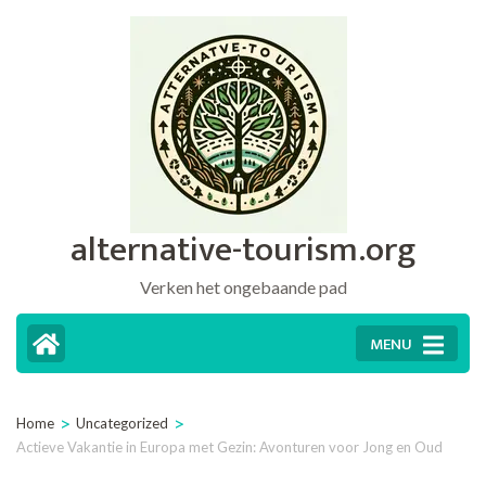
Ga
naar
inhoud
(druk
op
Enter)
alternative-tourism.org
Verken het ongebaande pad
MENU
>
>
Home
Uncategorized
Actieve Vakantie in Europa met Gezin: Avonturen voor Jong en Oud