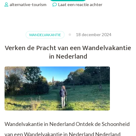
op
alternative-tourism
Laat een reactie achter
Fietsvakantie
2023:
Ontdek
Nederland
18 december 2024
WANDELVAKANTIE
op
Twee
Verken de Pracht van een Wandelvakantie
Wielen
in Nederland
Wandelvakantie in Nederland Ontdek de Schoonheid
van een Wandelvakantie in Nederland Nederland