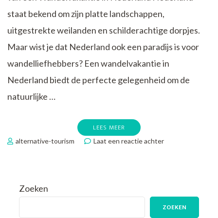
staat bekend om zijn platte landschappen,
uitgestrekte weilanden en schilderachtige dorpjes.
Maar wist je dat Nederland ook een paradijs is voor
wandelliefhebbers? Een wandelvakantie in
Nederland biedt de perfecte gelegenheid om de
natuurlijke …
LEES MEER
op
alternative-tourism
Laat een reactie achter
Verken
de
Pracht
van
Zoeken
een
Wandelvakantie
ZOEKEN
in