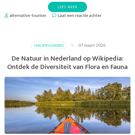
LEES MEER
op
alternative-tourism
Laat een reactie achter
Ontdek
Nederland
op
Twee
07 maart 2026
UNCATEGORIZED
Wielen
met
De Natuur in Nederland op Wikipedia:
Fital
Ontdek de Diversiteit van Flora en Fauna
Fietsvakanties
2018