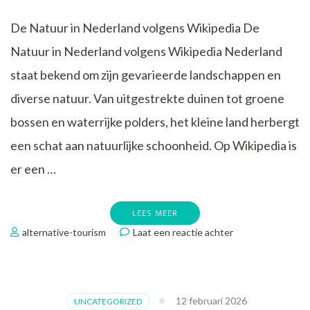
De Natuur in Nederland volgens Wikipedia De
Natuur in Nederland volgens Wikipedia Nederland
staat bekend om zijn gevarieerde landschappen en
diverse natuur. Van uitgestrekte duinen tot groene
bossen en waterrijke polders, het kleine land herbergt
een schat aan natuurlijke schoonheid. Op Wikipedia is
er een …
LEES MEER
op
alternative-tourism
Laat een reactie achter
De
Natuur
in
Nederland
12 februari 2026
UNCATEGORIZED
op