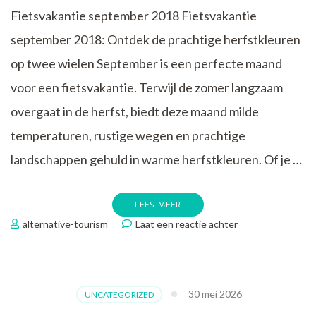
Fietsvakantie september 2018 Fietsvakantie
september 2018: Ontdek de prachtige herfstkleuren
op twee wielen September is een perfecte maand
voor een fietsvakantie. Terwijl de zomer langzaam
overgaat in de herfst, biedt deze maand milde
temperaturen, rustige wegen en prachtige
landschappen gehuld in warme herfstkleuren. Of je …
LEES MEER
op
alternative-tourism
Laat een reactie achter
Fietsvakantie
september
2018:
Ontdek
30 mei 2026
UNCATEGORIZED
de
prachtige