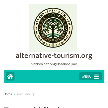
Ga
naar
inhoud
(druk
op
Enter)
alternative-tourism.org
Verken het ongebaande pad
MENU
>
Home
zuid-limburg