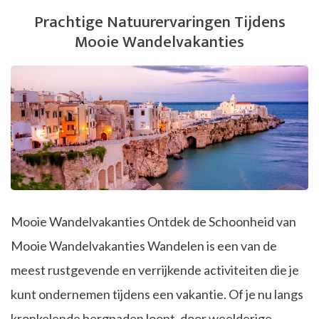
Wikipedia:
Prachtige Natuurervaringen Tijdens
Ontdek
Mooie Wandelvakanties
de
Diversiteit
van
Flora
en
Fauna
Mooie Wandelvakanties Ontdek de Schoonheid van
Mooie Wandelvakanties Wandelen is een van de
meest rustgevende en verrijkende activiteiten die je
kunt ondernemen tijdens een vakantie. Of je nu langs
kronkelende bergpaden loopt, door weelderige