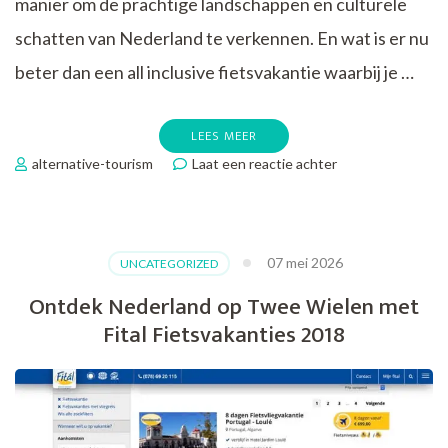
manier om de prachtige landschappen en culturele
schatten van Nederland te verkennen. En wat is er nu
beter dan een all inclusive fietsvakantie waarbij je …
LEES MEER
op
alternative-tourism
Laat een reactie achter
Ontdek
de
Ultieme
All
07 mei 2026
UNCATEGORIZED
Inclusive
Fietsvakantie
Ontdek Nederland op Twee Wielen met
Ervaring
Fital Fietsvakanties 2018
in
Nederland