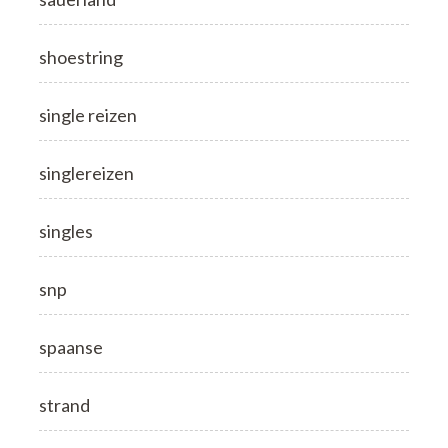
shoestring
single reizen
singlereizen
singles
snp
spaanse
strand