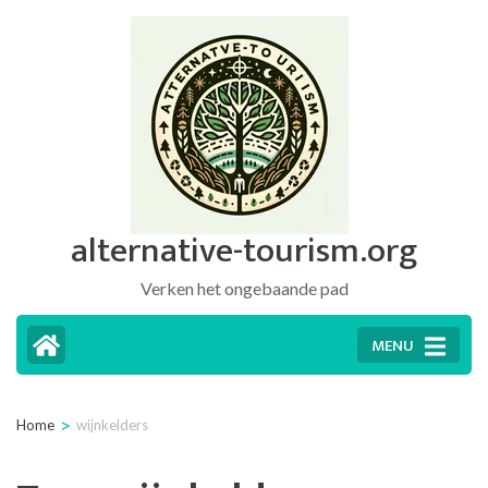
Ga
naar
inhoud
(druk
op
Enter)
alternative-tourism.org
Verken het ongebaande pad
MENU
>
Home
wijnkelders