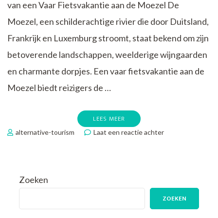
van een Vaar Fietsvakantie aan de Moezel De
Moezel, een schilderachtige rivier die door Duitsland,
Frankrijk en Luxemburg stroomt, staat bekend om zijn
betoverende landschappen, weelderige wijngaarden
en charmante dorpjes. Een vaar fietsvakantie aan de
Moezel biedt reizigers de …
LEES MEER
op
alternative-tourism
Laat een reactie achter
Ervaar
de
Betovering
van
Zoeken
een
Vaar
ZOEKEN
Fietsvakantie
aan