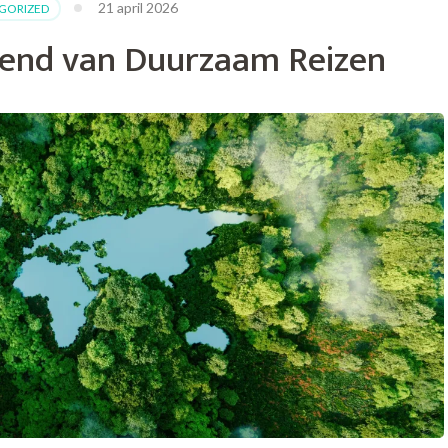
21 april 2026
GORIZED
n
erantwoord
end van Duurzaam Reizen
oerisme