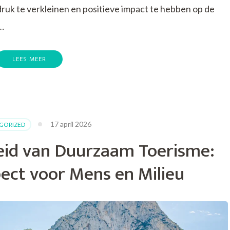
uk te verkleinen en positieve impact te hebben op de
…
LEES MEER
p
ntdek
e
ereld
et
17 april 2026
GORIZED
uurzame
eisorganisaties:
id van Duurzaam Toerisme:
erantwoord
eizen
ect voor Mens en Milieu
oor
en
etere
oekomst