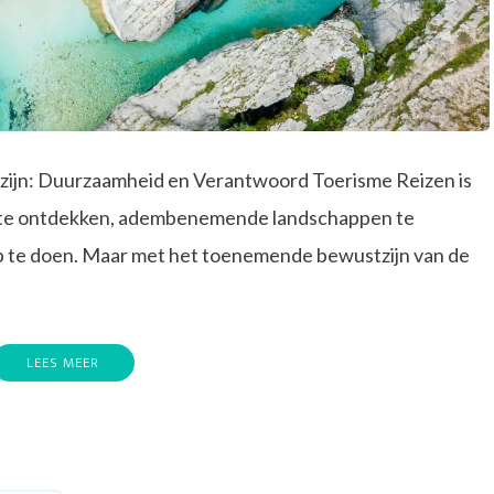
ijn: Duurzaamheid en Verantwoord Toerisme Reizen is
n te ontdekken, adembenemende landschappen te
p te doen. Maar met het toenemende bewustzijn van de
LEES MEER
p
ntdek
ewust
eizen:
uurzaamheid