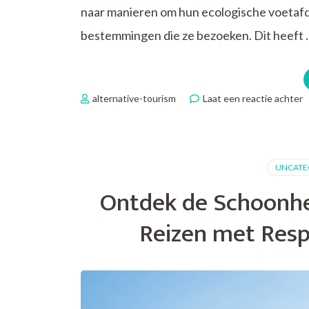
naar manieren om hun ecologische voetafdr
bestemmingen die ze bezoeken. Dit heeft 
o
alternative-tourism
Laat een reactie achter
O
d
W
m
UNCATE
D
R
Ontdek de Schoonhe
V
R
Reizen met Resp
v
e
B
T