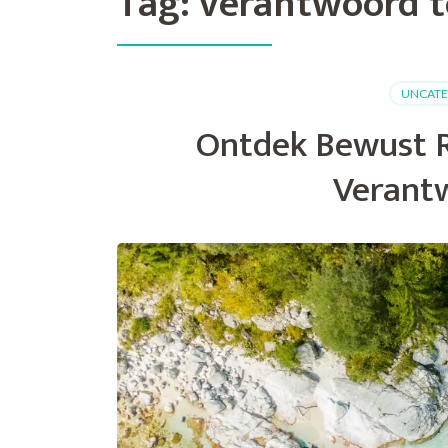
Tag:
verantwoord t
UNCATE
Ontdek Bewust R
Verant