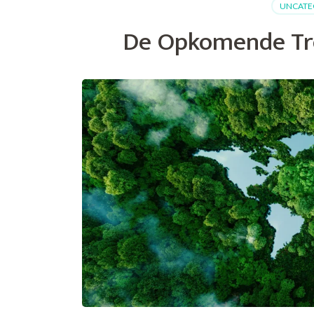
UNCATE
e
V
De Opkomende Tr
T