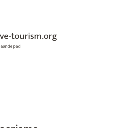
ive-tourism.org
baande pad