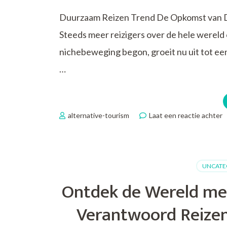
Duurzaam Reizen Trend De Opkomst van D
Steeds meer reizigers over de hele wereld
nichebeweging begon, groeit nu uit tot een
…
o
alternative-tourism
Laat een reactie achter
D
O
T
v
UNCATE
D
R
Ontdek de Wereld met
Verantwoord Reizen