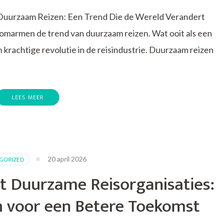
uurzaam Reizen: Een Trend Die de Wereld Verandert
 omarmen de trend van duurzaam reizen. Wat ooit als een
 krachtige revolutie in de reisindustrie. Duurzaam reizen
LEES MEER
p
e
pkomende
rend
an
20 april 2026
GORIZED
uurzaam
eizen
 Duurzame Reisorganisaties:
 voor een Betere Toekomst