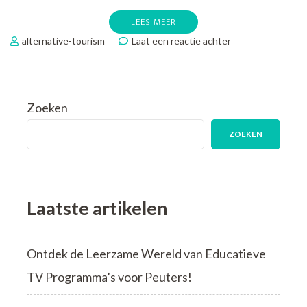
LEES MEER
op
alternative-tourism
Laat een reactie achter
Verken
Creatieve
Mogelijkheden:
Cursus
Zoeken
Epoxy
Kunst
ZOEKEN
Ontdekken
Laatste artikelen
Ontdek de Leerzame Wereld van Educatieve
TV Programma’s voor Peuters!