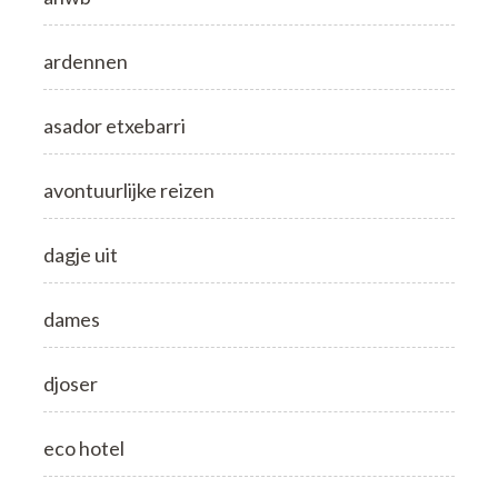
ardennen
asador etxebarri
avontuurlijke reizen
dagje uit
dames
djoser
eco hotel