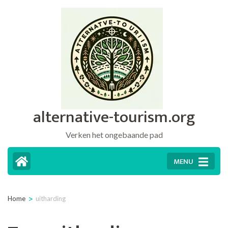
Ga
naar
inhoud
(druk
op
Enter)
alternative-tourism.org
Verken het ongebaande pad
MENU
>
Home
uitharding