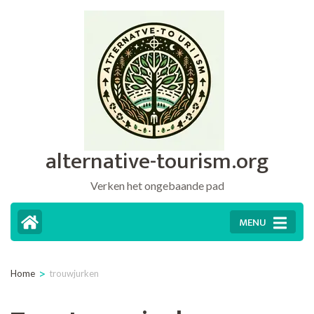
Ga
naar
inhoud
(druk
op
Enter)
alternative-tourism.org
Verken het ongebaande pad
MENU
>
Home
trouwjurken