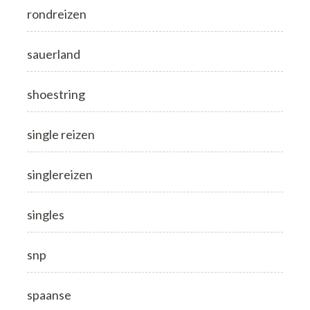
rondreizen
sauerland
shoestring
single reizen
singlereizen
singles
snp
spaanse