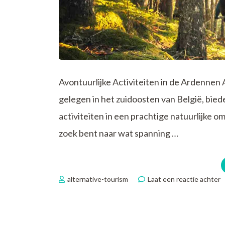
Avontuurlijke Activiteiten in de Ardennen
gelegen in het zuidoosten van België, bie
activiteiten in een prachtige natuurlijke 
zoek bent naar wat spanning …
o
alternative-tourism
Laat een reactie achter
S
A
A
i