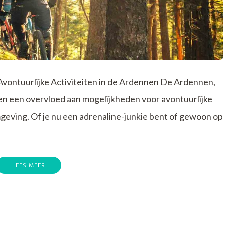
 Avontuurlijke Activiteiten in de Ardennen De Ardennen,
den een overvloed aan mogelijkheden voor avontuurlijke
omgeving. Of je nu een adrenaline-junkie bent of gewoon op
LEES MEER
p
pannende
vontuurlijke
ctiviteiten
n