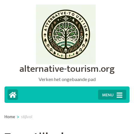
Ga
naar
inhoud
(druk
op
Enter)
alternative-tourism.org
Verken het ongebaande pad
MENU
>
Home
stijlvol