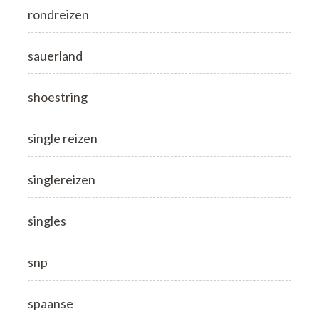
rondreizen
sauerland
shoestring
single reizen
singlereizen
singles
snp
spaanse