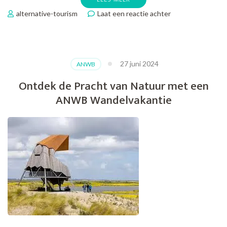
op
alternative-tourism
Laat een reactie achter
Intieme
Verbinding:
De
Betovering
27 juni 2024
ANWB
van
een
Ontdek de Pracht van Natuur met een
Schilderij
ANWB Wandelvakantie
met
Twee
Personen