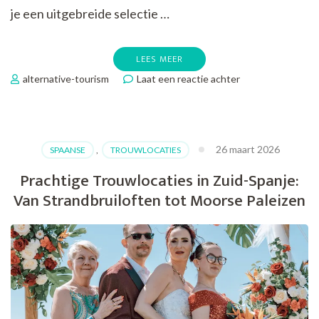
je een uitgebreide selectie …
LEES MEER
op
alternative-tourism
Laat een reactie achter
Vind
jouw
perfecte
douchecabines
26 maart 2026
SPAANSE
,
TROUWLOCATIES
bij
Euro
Prachtige Trouwlocaties in Zuid-Spanje:
Outlet
Van Strandbruiloften tot Moorse Paleizen
Center!