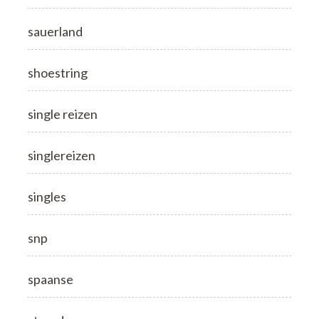
sauerland
shoestring
single reizen
singlereizen
singles
snp
spaanse