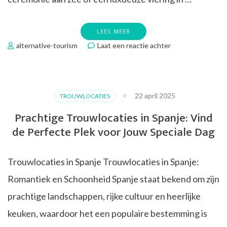
LEES MEER
op
alternative-tourism
Laat een reactie achter
Prachtige
Trouwlocaties
in
Zuid-
22 april 2025
TROUWLOCATIES
Spanje:
Van
Prachtige Trouwlocaties in Spanje: Vind
Strandbruiloften
de Perfecte Plek voor Jouw Speciale Dag
tot
Moorse
Paleizen
Trouwlocaties in Spanje Trouwlocaties in Spanje:
Romantiek en Schoonheid Spanje staat bekend om zijn
prachtige landschappen, rijke cultuur en heerlijke
keuken, waardoor het een populaire bestemming is