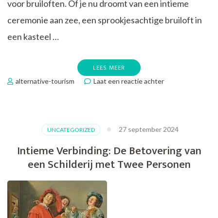
voor bruiloften. Of je nu droomt van een intieme
ceremonie aan zee, een sprookjesachtige bruiloft in
een kasteel …
LEES MEER
op
alternative-tourism
Laat een reactie achter
Prachtige
Trouwlocaties
in
Spanje:
27 september 2024
UNCATEGORIZED
Vind
de
Intieme Verbinding: De Betovering van
Perfecte
een Schilderij met Twee Personen
Plek
voor
Jouw
Speciale
Dag