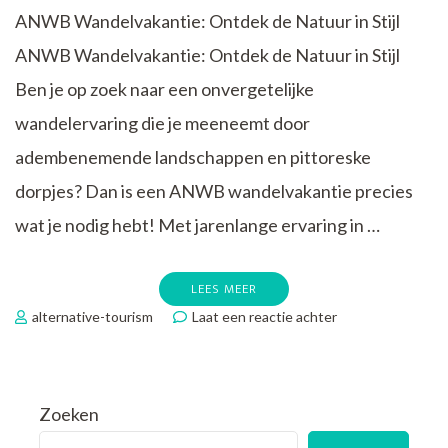
ANWB Wandelvakantie: Ontdek de Natuur in Stijl
ANWB Wandelvakantie: Ontdek de Natuur in Stijl
Ben je op zoek naar een onvergetelijke
wandelervaring die je meeneemt door
adembenemende landschappen en pittoreske
dorpjes? Dan is een ANWB wandelvakantie precies
wat je nodig hebt! Met jarenlange ervaring in …
LEES MEER
op
alternative-tourism
Laat een reactie achter
Ontdek
de
Pracht
van
Zoeken
Natuur
met