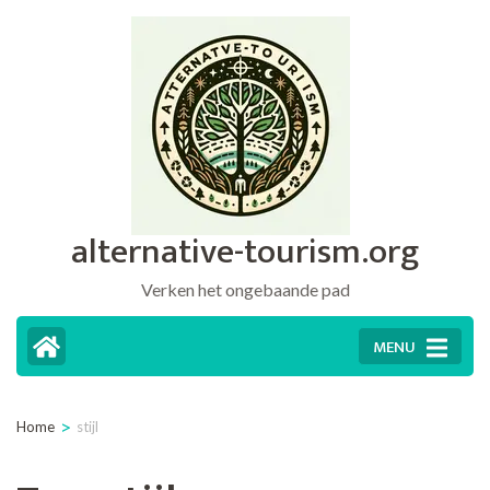
Ga
naar
inhoud
(druk
op
Enter)
alternative-tourism.org
Verken het ongebaande pad
MENU
>
Home
stijl