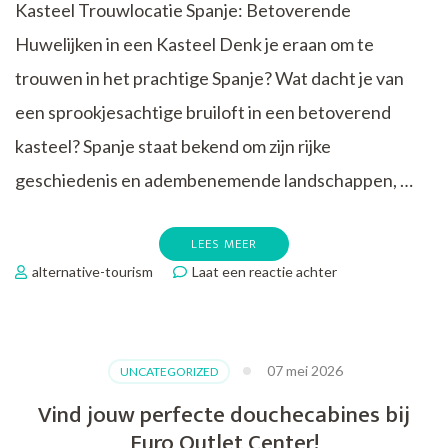
Kasteel Trouwlocatie Spanje: Betoverende
Huwelijken in een Kasteel Denk je eraan om te
trouwen in het prachtige Spanje? Wat dacht je van
een sprookjesachtige bruiloft in een betoverend
kasteel? Spanje staat bekend om zijn rijke
geschiedenis en adembenemende landschappen, …
LEES MEER
op
alternative-tourism
Laat een reactie achter
Betoverende
Trouwlocatie
in
Spanje:
07 mei 2026
UNCATEGORIZED
Ja-
woord
Vind jouw perfecte douchecabines bij
Geven
Euro Outlet Center!
in