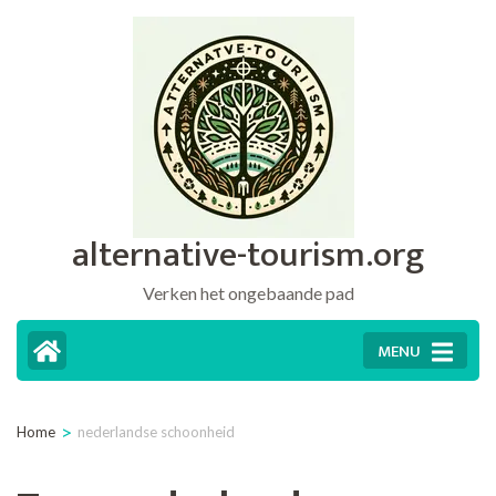
Ga
naar
inhoud
(druk
op
Enter)
alternative-tourism.org
Verken het ongebaande pad
MENU
>
Home
nederlandse schoonheid