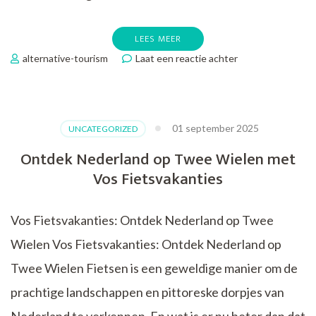
LEES MEER
op
alternative-tourism
Laat een reactie achter
Ontdek
Nederlandse
Schoonheid
op
01 september 2025
UNCATEGORIZED
de
Fiets
Ontdek Nederland op Twee Wielen met
met
Vos Fietsvakanties
Oad
Reizen
Fietsvakantie
Vos Fietsvakanties: Ontdek Nederland op Twee
Wielen Vos Fietsvakanties: Ontdek Nederland op
Twee Wielen Fietsen is een geweldige manier om de
prachtige landschappen en pittoreske dorpjes van