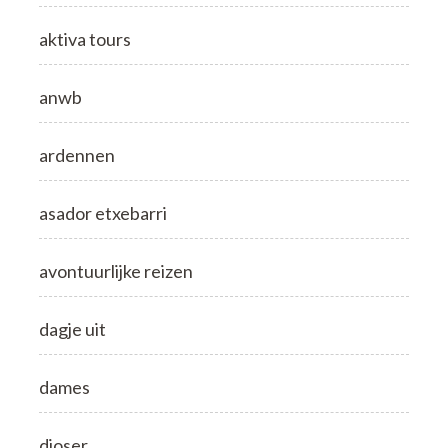
aktiva tours
anwb
ardennen
asador etxebarri
avontuurlijke reizen
dagje uit
dames
djoser