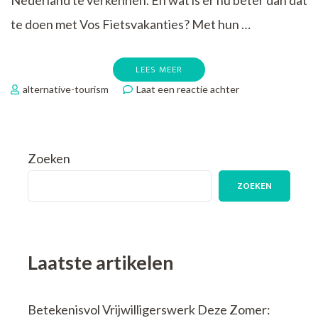
Nederland te verkennen. En wat is er nu beter dan dat
te doen met Vos Fietsvakanties? Met hun …
LEES MEER
op
alternative-tourism
Laat een reactie achter
Ontdek
Nederland
op
Twee
Zoeken
Wielen
met
ZOEKEN
Vos
Fietsvakanties
Laatste artikelen
Betekenisvol Vrijwilligerswerk Deze Zomer: