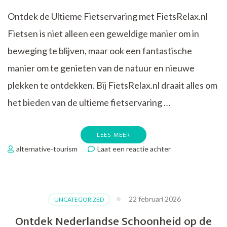
Ontdek de Ultieme Fietservaring met FietsRelax.nl
Fietsen is niet alleen een geweldige manier om in
beweging te blijven, maar ook een fantastische
manier om te genieten van de natuur en nieuwe
plekken te ontdekken. Bij FietsRelax.nl draait alles om
het bieden van de ultieme fietservaring …
LEES MEER
op
alternative-tourism
Laat een reactie achter
Ontdek
de
Fietsrelax.nl
Ervaring
22 februari 2026
UNCATEGORIZED
op
www.fietsrelax.nl
Ontdek Nederlandse Schoonheid op de