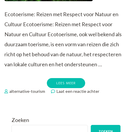
Ecotoerisme: Reizen met Respect voor Natuur en
Cultuur Ecotoerisme: Reizen met Respect voor
Natuur en Cultuur Ecotoerisme, ook wel bekend als
duurzaam toerisme, is een vorm van reizen die zich
richt op het behoud van de natuur, het respecteren
van lokale culturen en het ondersteunen …
LEES MEER
op
alternative-tourism
Laat een reactie achter
Duurzaam
Reizen:
De
Schoonheid
Zoeken
van
Ecotoerisme
ZOEKEN