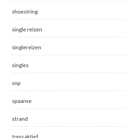
shoestring
single reizen
singlereizen
singles
snp
spaanse
strand
topo aktief