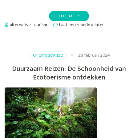
LEES MEER
op
alternative-tourism
Laat een reactie achter
Duurzaam
Reizen:
De
Essentie
28 februari 2024
UNCATEGORIZED
van
Verantwoord
Duurzaam Reizen: De Schoonheid van
Toerisme
Ecotoerisme ontdekken