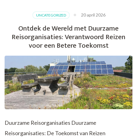
Je
Duurzaam
20 april 2026
UNCATEGORIZED
Op
Vakantie
Ontdek de Wereld met Duurzame
Kunt
Reisorganisaties: Verantwoord Reizen
Gaan:
Tips
voor een Betere Toekomst
en
Adviezen
Duurzame Reisorganisaties Duurzame
Reisorganisaties: De Toekomst van Reizen