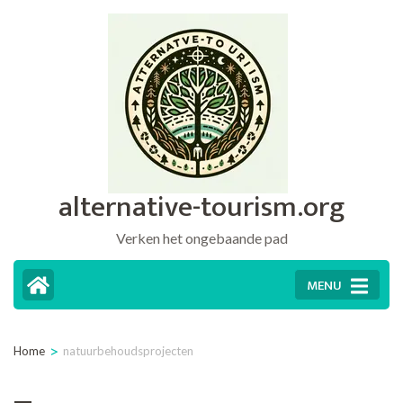
Ga
naar
inhoud
(druk
op
Enter)
alternative-tourism.org
Verken het ongebaande pad
MENU
>
Home
natuurbehoudsprojecten