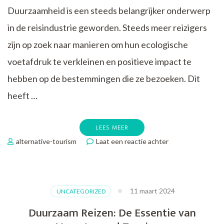
Duurzaamheid is een steeds belangrijker onderwerp
in de reisindustrie geworden. Steeds meer reizigers
zijn op zoek naar manieren om hun ecologische
voetafdruk te verkleinen en positieve impact te
hebben op de bestemmingen die ze bezoeken. Dit
heeft …
LEES MEER
op
alternative-tourism
Laat een reactie achter
Ontdek
de
Wereld
met
11 maart 2024
UNCATEGORIZED
Duurzame
Reisorganisaties:
Duurzaam Reizen: De Essentie van
Verantwoord