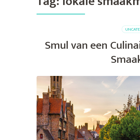
Tag:
lokale smaak
UNCATE
Smul van een Culina
Smaak