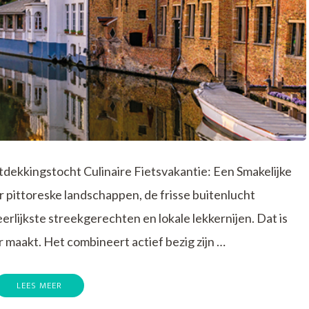
tdekkingstocht Culinaire Fietsvakantie: Een Smakelijke
r pittoreske landschappen, de frisse buitenlucht
lijkste streekgerechten en lokale lekkernijen. Dat is
r maakt. Het combineert actief bezig zijn …
LEES MEER
p