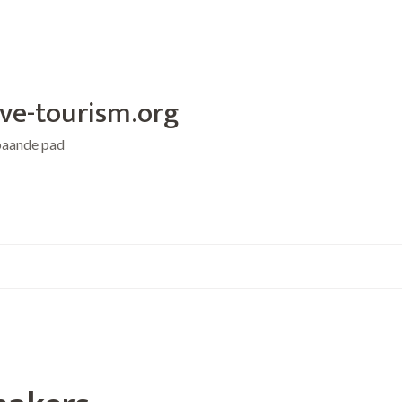
ive-tourism.org
baande pad