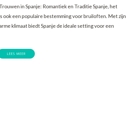
Trouwen in Spanje: Romantiek en Traditie Spanje, het
 is ook een populaire bestemming voor bruiloften. Met zijn
arme klimaat biedt Spanje de ideale setting voor een
LEES MEER
p
rouwen
n
panje:
omantiek
n
raditie
n
onnig
panje