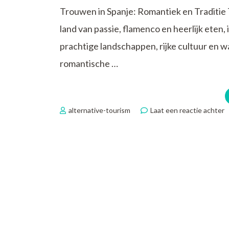
Trouwen in Spanje: Romantiek en Traditie 
land van passie, flamenco en heerlijk eten,
prachtige landschappen, rijke cultuur en w
romantische …
o
alternative-tourism
Laat een reactie achter
T
i
S
R
e
T
i
Z
S