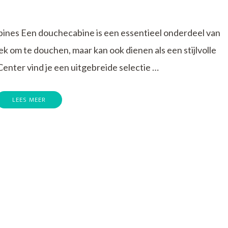
nes Een douchecabine is een essentieel onderdeel van
ek om te douchen, maar kan ook dienen als een stijlvolle
Center vind je een uitgebreide selectie …
LEES MEER
p
ind
ouw
erfecte
ouchecabines
j
uro
utlet
enter!