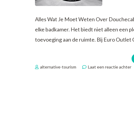
Alles Wat Je Moet Weten Over Douchecabi
elke badkamer. Het biedt niet alleen een pl
toevoeging aan de ruimte. Bij Euro Outlet 
o
alternative-tourism
Laat een reactie achter
V
j
p
d
bi
E
O
C