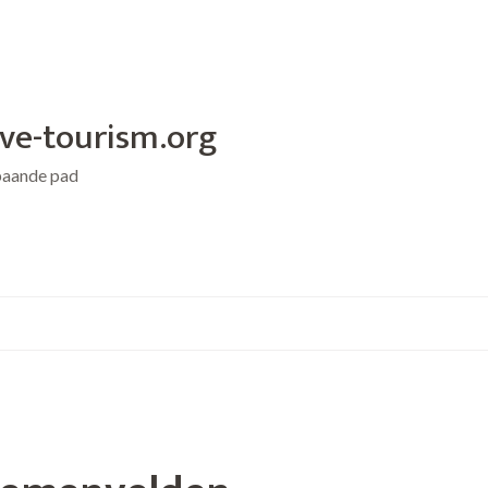
ive-tourism.org
baande pad