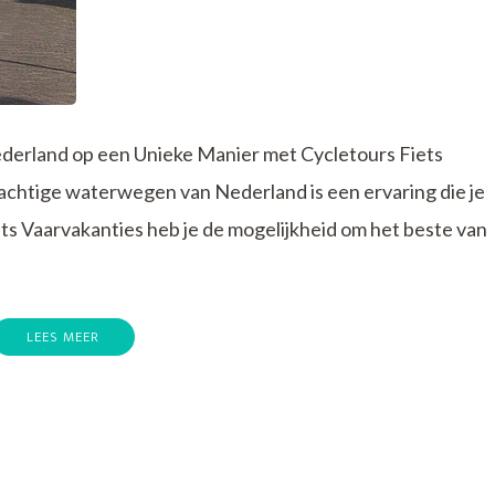
derland op een Unieke Manier met Cycletours Fiets
achtige waterwegen van Nederland is een ervaring die je
ets Vaarvakanties heb je de mogelijkheid om het beste van
LEES MEER
p
ntdek
ederland
et
ycletours
iets