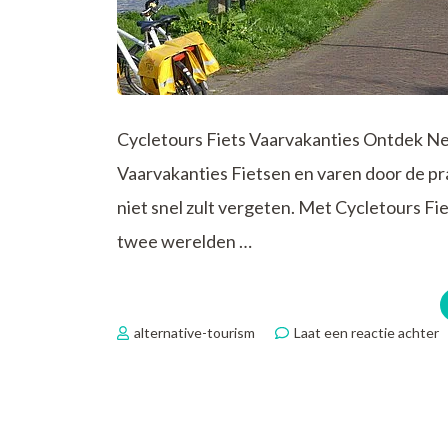
Cycletours Fiets Vaarvakanties Ontdek Ne
Vaarvakanties Fietsen en varen door de pr
niet snel zult vergeten. Met Cycletours Fi
twee werelden …
o
alternative-tourism
Laat een reactie achter
O
N
m
C
F