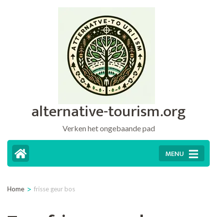
Ga
naar
inhoud
(druk
op
Enter)
alternative-tourism.org
Verken het ongebaande pad
MENU
>
Home
frisse geur bos