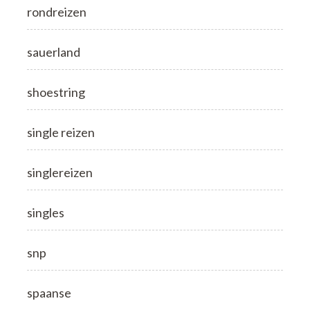
rondreizen
sauerland
shoestring
single reizen
singlereizen
singles
snp
spaanse