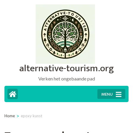
Ga
naar
inhoud
(druk
op
Enter)
alternative-tourism.org
Verken het ongebaande pad
MENU
>
Home
epoxy kunst