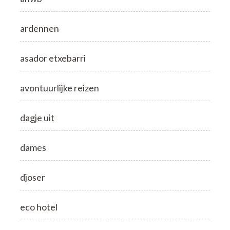
ardennen
asador etxebarri
avontuurlijke reizen
dagje uit
dames
djoser
eco hotel