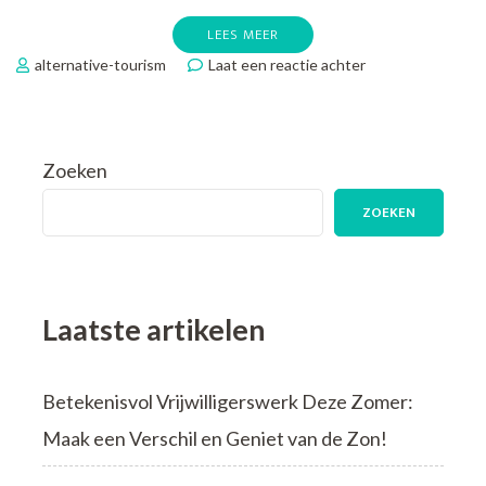
LEES MEER
op
alternative-tourism
Laat een reactie achter
Verken
Creatieve
Mogelijkheden:
Cursus
Zoeken
Epoxy
Kunst
ZOEKEN
Ontdekken
Laatste artikelen
Betekenisvol Vrijwilligerswerk Deze Zomer:
Maak een Verschil en Geniet van de Zon!