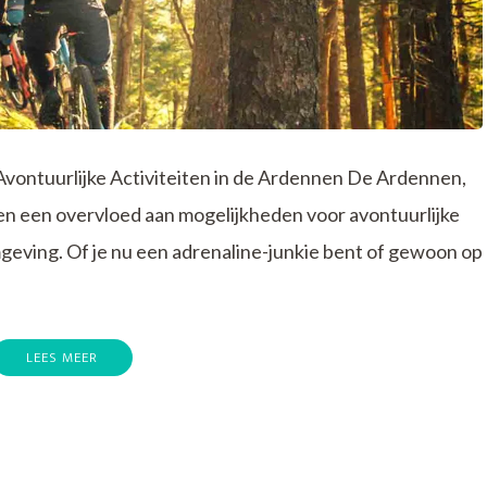
 Avontuurlijke Activiteiten in de Ardennen De Ardennen,
den een overvloed aan mogelijkheden voor avontuurlijke
omgeving. Of je nu een adrenaline-junkie bent of gewoon op
LEES MEER
p
pannende
vontuurlijke
ctiviteiten
n