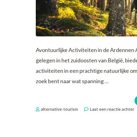
Avontuurlijke Activiteiten in de Ardennen
gelegen in het zuidoosten van België, bie
activiteiten in een prachtige natuurlijke 
zoek bent naar wat spanning …
o
alternative-tourism
Laat een reactie achter
S
A
A
i